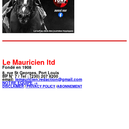
Le Mauricien ltd
Fondé en 1908
8, rue St Georges, Port Louis
BP N° 7 / Tel : (230) 207 8200
email:
lemauricien.redaction@gmail.com
NOTRE ÉQUIPE →
DISCLAIMER
/
PRIVACY POLICY
/
ABONNEMENT