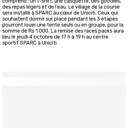
comprend : un t-shirt, une casquette, des goodies,
des repas légers et de l’eau. Le village de la course
sera installé à SPARC au cœur de Uniciti. Ceux qui
souhaitent dormir sur place pendant les 3 étapes
pourront louer une tente seuls ou en groupe, pour la
somme de Rs 1 000. La remise des races packs aura
lieu le jeudi 4 octobre de 17 h à 19 h au centre
sportif SPARC à Uniciti.
EN CONTINU
↻
TRANQUEBAR : Un architecte perd Rs 20 000 après le
piratage du compte d’un collègue
8 Août 2026 17h00
TRAFIC DE DROGUE — Saisie de 157,5 kg de cannabis à