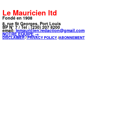
Le Mauricien ltd
Fondé en 1908
8, rue St Georges, Port Louis
BP N° 7 / Tel : (230) 207 8200
email:
lemauricien.redaction@gmail.com
NOTRE ÉQUIPE →
DISCLAIMER
/
PRIVACY POLICY
/
ABONNEMENT