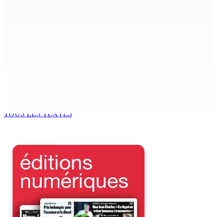
Mauritius’ Second Constitutional Conversation
7 Août 2026 15h00
Franco Quirin : « Une position de stricte neutralité »
7 Août 2026 12h00
Océan Indien | Saisie de 157,5 kg de drogue : L’ex-JM
prend ses distances de la SUV et du gandia
7 Août 2026 11h49
TOUS LES TEXTES