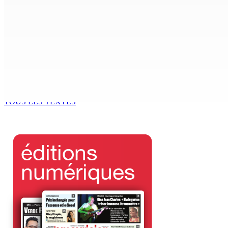
6 Août 2026 15h00
MONDE ESTUDIANTIN | Municipalité de Port-Louis — NAFCO : 
6 Août 2026 14h00
Kugan Parapen, Junior Minister à la Sécurité sociale « Le p
6 Août 2026 13h00
TOUS LES TEXTES