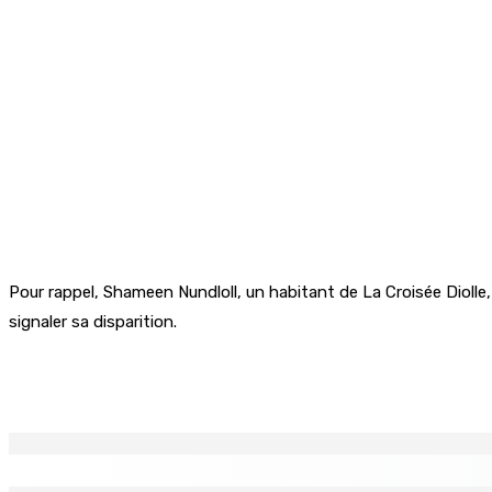
Pour rappel, Shameen Nundloll, un habitant de La Croisée Diolle, 
signaler sa disparition.
Partager
EN CONTINU
↻