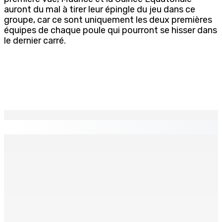
auront du mal à tirer leur épingle du jeu dans ce
groupe, car ce sont uniquement les deux premières
équipes de chaque poule qui pourront se hisser dans
le dernier carré.
EN CONTINU
↻
Natation – Dans une lettre vendredi : Cédric Bathfield
démissionne comme président de la FMN
9 Août 2026 17h00
Héros d’un jour
Recomposition à l’opposition
9 Août 2026 15h00
9 Août 2026 15h00