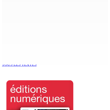
nationale : « J’exerce mon autorité d’une manière plus
douce »
9 Août 2026 12h00
The Chase : Heevesh Bissessur, 21 ans, fait son entrée
dans le monde littéraire
9 Août 2026 12h00
Tourisme | Patrimoine naturel exceptionnel Île-aux-
Cerfs : un plan de régénération durable
9 Août 2026 12h00
TOUS LES TEXTES