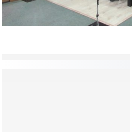
EN CONTINU
↻
TRANQUEBAR : Un architecte perd Rs 20 000 après le
piratage du compte d’un collègue
8 Août 2026 17h00
TRAFIC DE DROGUE — Saisie de 157,5 kg de cannabis à
La-Réunion : L’axe Chimajee/Govind confirmé avec
l’ombre de Franklin planant
8 Août 2026 16h00