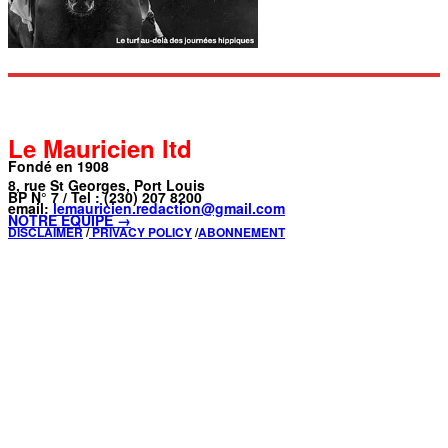
Le Mauricien ltd
Fondé en 1908
8, rue St Georges, Port Louis
BP N° 7 / Tel : (230) 207 8200
email:
lemauricien.redaction@gmail.com
NOTRE ÉQUIPE →
DISCLAIMER
/
PRIVACY POLICY
/
ABONNEMENT