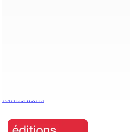
8 Août 2026 12h00
Le Fron Militan Progresis, face à la presse ce samedi au
Hennessy Park Hotel
8 Août 2026 11h40
Sécheresse : restrictions sur l’utilisation de l’eau
potable à partir du 10 août
8 Août 2026 11h33
BUDGET AFTERMATH — Réforme de la pension — Finance
Bill : baroud d’honneur syndical à la State House, lundi
8 Août 2026 10h00
TOUS LES TEXTES