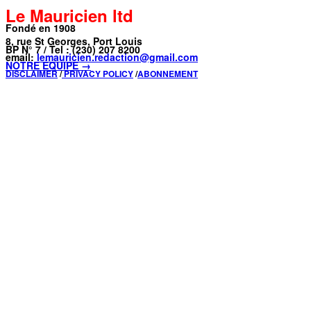
Le Mauricien ltd
Fondé en 1908
8, rue St Georges, Port Louis
BP N° 7 / Tel : (230) 207 8200
email:
lemauricien.redaction@gmail.com
NOTRE ÉQUIPE →
DISCLAIMER
/
PRIVACY POLICY
/
ABONNEMENT