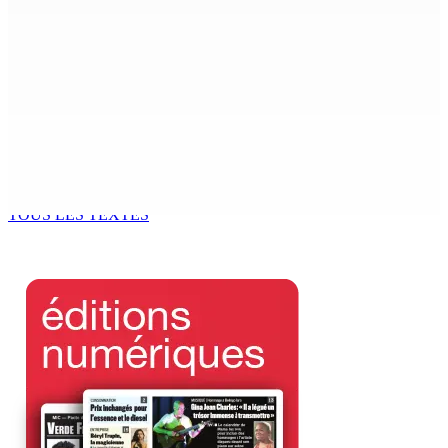
MONDE ESTUDIANTIN | Municipalité de Port-Louis —
NAFCO : Concours national de débat prévu le jeudi 13
6 Août 2026 14h00
Kugan Parapen, Junior Minister à la Sécurité sociale «
Le processus de décolonisation est toujours inachevé
»
6 Août 2026 13h00
TOUS LES TEXTES