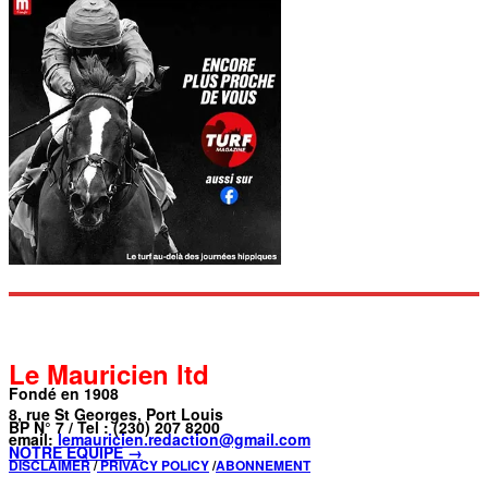
Le Mauricien ltd
Fondé en 1908
8, rue St Georges, Port Louis
BP N° 7 / Tel : (230) 207 8200
email:
lemauricien.redaction@gmail.com
NOTRE ÉQUIPE →
DISCLAIMER
/
PRIVACY POLICY
/
ABONNEMENT