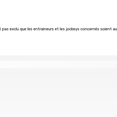
est pas exclu que les entraineurs et les jockeys concernés soient a
missionne comme président de la FMN
Héros d’un jour
9 Août 2026 15h00
ns
CAMP MUSICAL SOLIDAIRE : Huit jeunes Mauriciens s’e
9 Août 2026 13h00