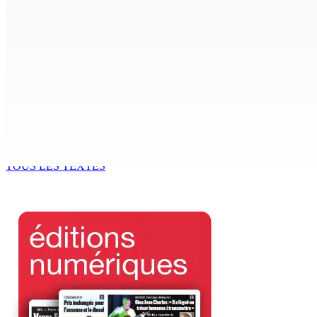
Les Nouveaux Démocrates : à qui appartient vraiment le part
9 Août 2026 13h00
Shirin Aumeeruddy-Cziffra, Speaker de l’Assemblée national
9 Août 2026 12h00
The Chase : Heevesh Bissessur, 21 ans, fait son entrée dans 
9 Août 2026 12h00
TOUS LES TEXTES