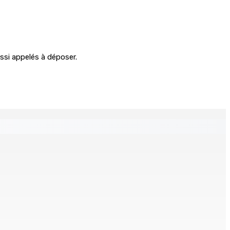
ussi appelés à déposer.
Recomposition à l’opposition
9 Août 2026 15h00
nvolent pour une aventure aux Seychelles