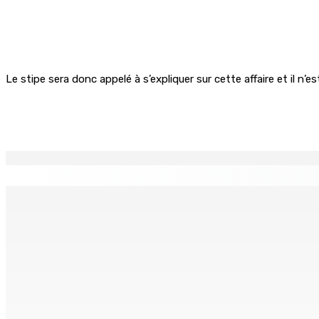
Le stipe sera donc appelé à s’expliquer sur cette affaire et il n’
Partager
EN CONTINU
↻
Natation – Dans une lettre vendredi : Cédric Bathfield dé
9 Août 2026 17h00
Kolos Cement : 20 nouveaux diplômés de l’École des Maço
9 Août 2026 15h00