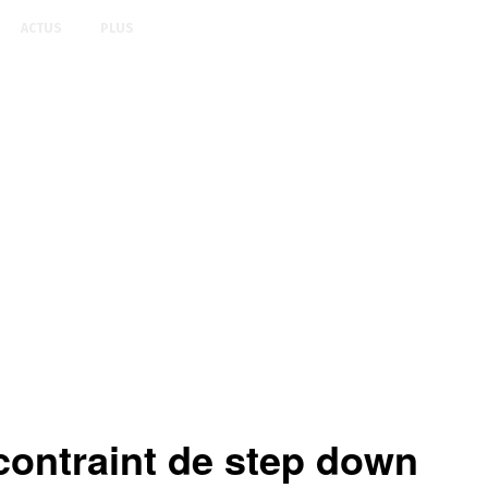
ACTUS
PLUS
contraint de step down