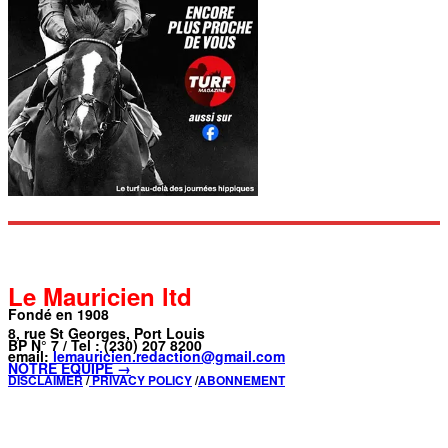
Le Mauricien ltd
Fondé en 1908
8, rue St Georges, Port Louis
BP N° 7 / Tel : (230) 207 8200
email:
lemauricien.redaction@gmail.com
NOTRE ÉQUIPE →
DISCLAIMER
/
PRIVACY POLICY
/
ABONNEMENT