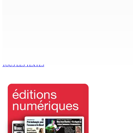
Adrien Duval a démissionné de ses fonctions d’Opposition 
6 Août 2026 17h52
Antananarivo : 27e Foire internationale de l’économie rural
6 Août 2026 16h00
Enquête de l’ADSU : la première audition de Véronique Leu-
6 Août 2026 15h49
TOUS LES TEXTES