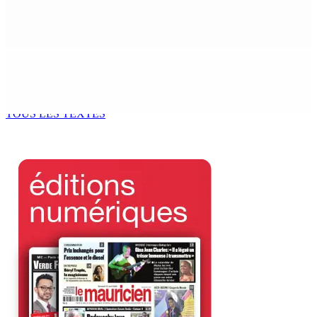
Franco Quirin : « Une position de stricte neutralité »
7 Août 2026 12h00
Océan Indien | Saisie de 157,5 kg de drogue : L’ex-JM
prend ses distances de la SUV et du gandia
7 Août 2026 11h49
TOUS LES TEXTES