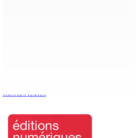
Shirin Aumeeruddy-Cziffra, Speaker de l’Assemblée
nationale : « J’exerce mon autorité d’une manière plus
douce »
9 Août 2026 12h00
The Chase : Heevesh Bissessur, 21 ans, fait son entrée
dans le monde littéraire
9 Août 2026 12h00
Tourisme | Patrimoine naturel exceptionnel Île-aux-
Cerfs : un plan de régénération durable
9 Août 2026 12h00
TOUS LES TEXTES