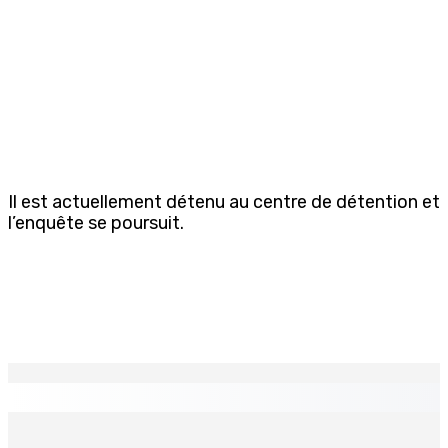
Il est actuellement détenu au centre de détention et
l’enquête se poursuit.
EN CONTINU
↻
BALACLAVA : Enquête après la découverte d’un corps