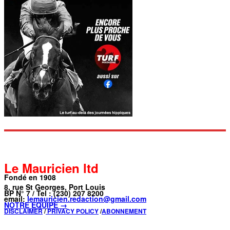
Le Mauricien ltd
Fondé en 1908
8, rue St Georges, Port Louis
BP N° 7 / Tel : (230) 207 8200
email:
lemauricien.redaction@gmail.com
NOTRE ÉQUIPE →
DISCLAIMER
/
PRIVACY POLICY
/
ABONNEMENT