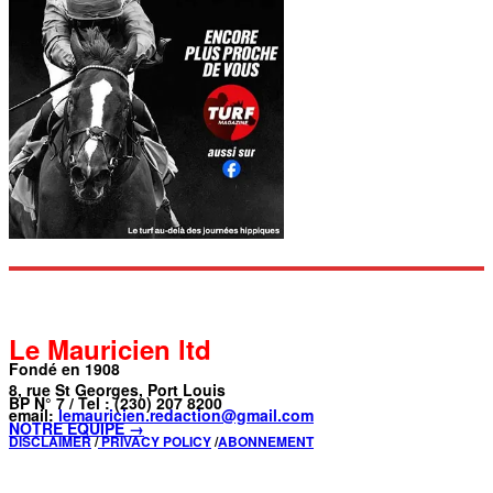
Le Mauricien ltd
Fondé en 1908
8, rue St Georges, Port Louis
BP N° 7 / Tel : (230) 207 8200
email:
lemauricien.redaction@gmail.com
NOTRE ÉQUIPE →
DISCLAIMER
/
PRIVACY POLICY
/
ABONNEMENT