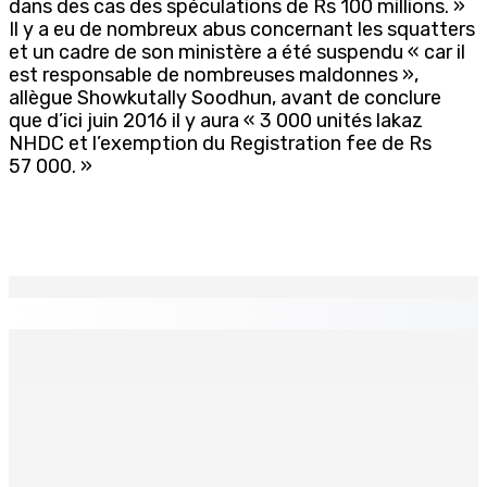
dans des cas des spéculations de Rs 100 millions. »
Il y a eu de nombreux abus concernant les squatters
et un cadre de son ministère a été suspendu « car il
est responsable de nombreuses maldonnes »,
allègue Showkutally Soodhun, avant de conclure
que d’ici juin 2016 il y aura « 3 000 unités lakaz
NHDC et l’exemption du Registration fee de Rs
57 000. »
EN CONTINU
↻
Port-Louis : Un jeune vend de la drogue près du
Marché Central
6 Août 2026 18h00
Un passager mauricien décède à bord d’un vol d’Air