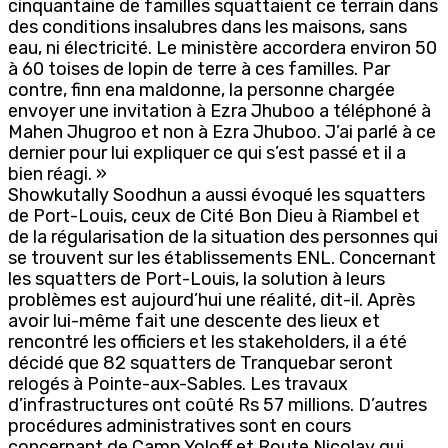
cinquantaine de familles squattaient ce terrain dans
des conditions insalubres dans les maisons, sans
eau, ni électricité. Le ministère accordera environ 50
à 60 toises de lopin de terre à ces familles. Par
contre, finn ena maldonne, la personne chargée
envoyer une invitation à Ezra Jhuboo a téléphoné à
Mahen Jhugroo et non à Ezra Jhuboo. J’ai parlé à ce
dernier pour lui expliquer ce qui s’est passé et il a
bien réagi. »
Showkutally Soodhun a aussi évoqué les squatters
de Port-Louis, ceux de Cité Bon Dieu à Riambel et
de la régularisation de la situation des personnes qui
se trouvent sur les établissements ENL. Concernant
les squatters de Port-Louis, la solution à leurs
problèmes est aujourd’hui une réalité, dit-il. Après
avoir lui-même fait une descente des lieux et
rencontré les officiers et les stakeholders, il a été
décidé que 82 squatters de Tranquebar seront
relogés à Pointe-aux-Sables. Les travaux
d’infrastructures ont coûté Rs 57 millions. D’autres
procédures administratives sont en cours
concernant de Camp Yoloff et Route Nicolay qui