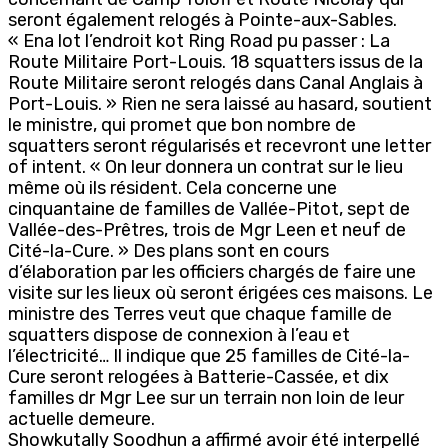
seront également relogés à Pointe-aux-Sables.
« Ena lot l’endroit kot Ring Road pu passer : La
Route Militaire Port-Louis. 18 squatters issus de la
Route Militaire seront relogés dans Canal Anglais à
Port-Louis. » Rien ne sera laissé au hasard, soutient
le ministre, qui promet que bon nombre de
squatters seront régularisés et recevront une letter
of intent. « On leur donnera un contrat sur le lieu
même où ils résident. Cela concerne une
cinquantaine de familles de Vallée-Pitot, sept de
Vallée-des-Prêtres, trois de Mgr Leen et neuf de
Cité-la-Cure. » Des plans sont en cours
d’élaboration par les officiers chargés de faire une
visite sur les lieux où seront érigées ces maisons. Le
ministre des Terres veut que chaque famille de
squatters dispose de connexion à l’eau et
l’électricité… Il indique que 25 familles de Cité-la-
Cure seront relogées à Batterie-Cassée, et dix
familles dr Mgr Lee sur un terrain non loin de leur
actuelle demeure.
Showkutally Soodhun a affirmé avoir été interpellé