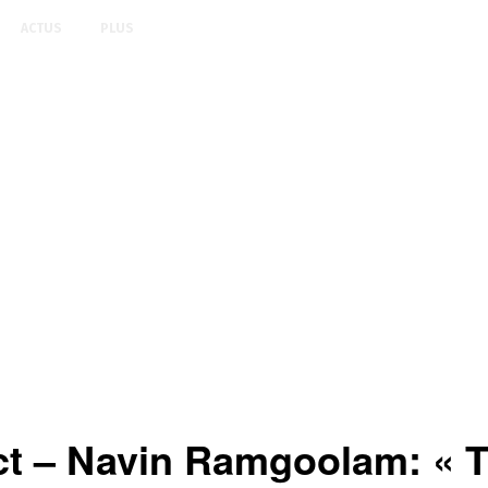
ACTUS
PLUS
ct – Navin Ramgoolam: « T