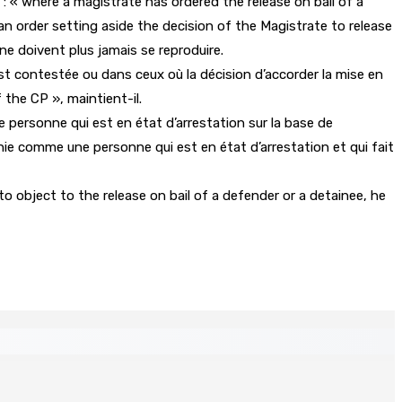
ule : « where a magistrate has ordered the release on bail of a
n order setting aside the decision of the Magistrate to release
ne doivent plus jamais se reproduire.
est contestée ou dans ceux où la décision d’accorder la mise en
the CP », maintient-il.
ne personne qui est en état d’arrestation sur la base de
ie comme une personne qui est en état d’arrestation et qui fait
n to object to the release on bail of a defender or a detainee, he
ré et battu pour une dette