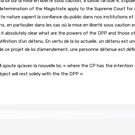
a loi sur la mise en liberté sous caution, à savoir l’article 4, stip
etermination of the Magistrate apply to the Supreme Court for a
tte nature sapent la confiance du public dans nos institutions et 
, en particulier dans les cas où la mise en liberté sous caution 
it absolutely clear what are the powers of the DPP and those of 
éfinition d’un détenu. En vertu de la loi actuelle, un détenu est u
de ce projet de loi d’amendement, une personne détenue est défin
 » Il ajoute qu’avec la nouvelle loi, « where the CP has the intentio
ject will rest solely with the the DPP ».
ents ont pris feu
MONTAGNE-BLANCHE : Enlevé, séquest