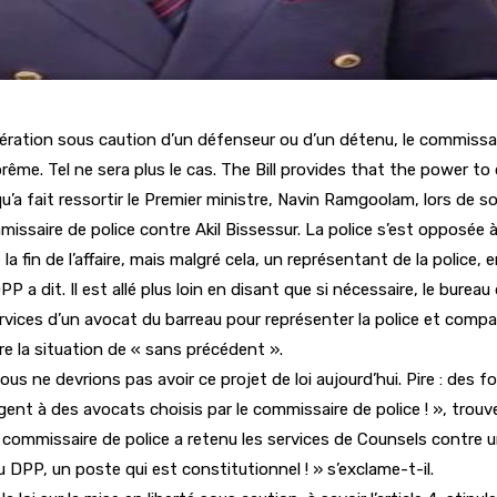
 libération sous caution d’un défenseur ou d’un détenu, le commissa
rême. Tel ne sera plus le cas. The Bill provides that the power t
u’a fait ressortir le Premier ministre, Navin Ramgoolam, lors de s
issaire de police contre Akil Bissessur. La police s’est opposée à 
la fin de l’affaire, mais malgré cela, un représentant de la police,
 a dit. Il est allé plus loin en disant que si nécessaire, le bureau d
rvices d’un avocat du barreau pour représenter la police et compar
ire la situation de « sans précédent ».
us ne devrions pas avoir ce projet de loi aujourd’hui. Pire : des f
gent à des avocats choisis par le commissaire de police ! », trouve
e commissaire de police a retenu les services de Counsels contre 
u DPP, un poste qui est constitutionnel ! » s’exclame-t-il.