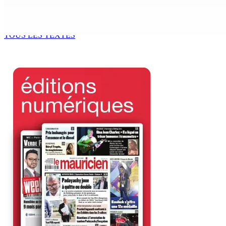
Échiquier politique | Changing of Guards — Chetan Baboolal
7 Août 2026 11h11
TOUS LES TEXTES