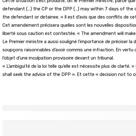
Cette situation s’est produite, dit le Premier ministre, parce que l
defendant (…) the CP or the DPP (…) may within 7 days of the d
the defendant or detainee. » Il est d’avis que des conflits de ce
Cet amendement précisera quelles sont les nouvelles dispositions
liberté sous caution est contestée. « The amendment will make 
Le Premier ministre a aussi souligné l’importance de préciser la d
soupçons raisonnables d’avoir commis une infraction. En vertu 
l’objet d’une inculpation provisoire devant un tribunal.
« L’ambiguïté de la loi telle qu’elle est nécessite plus de clarté.
shall seek the advice of the DPP ». Et cette « decision not to ob
Partager
EN CONTINU
↻
MONTAGNE-LONGUE : Grièvement brûlée après que ses vêtem