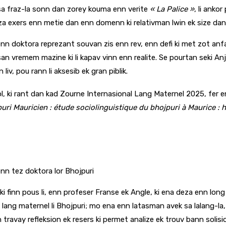
i sa fraz-la sonn dan zorey kouma enn verite
« La Palice »
, li anko
 exers enn metie dan enn domenn ki relativman lwin ek size dan lek
, enn doktora reprezant souvan zis enn rev, enn defi ki met zot a
san vremem mazine ki li kapav vinn enn realite. Se pourtan seki An
liv, pou rann li aksesib ek gran piblik.
, ki rant dan kad Zourne Internasional Lang Maternel 2025, fer en
uri Mauricien : étude sociolinguistique du bhojpuri à Maurice : hi
nn tez doktora lor Bhojpuri
inn pous li, enn profeser Franse ek Angle, ki ena deza enn long kary
ang maternel li Bhojpuri; mo ena enn latasman avek sa lalang-la,
 enn travay refleksion ek resers ki permet analize ek trouv bann soli