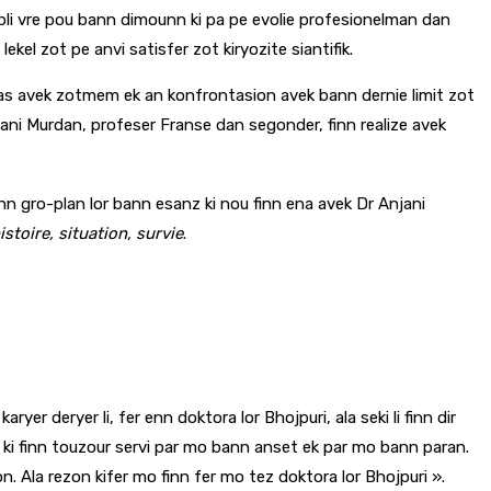
r pli vre pou bann dimounn ki pa pe evolie profesionelman dan
el zot pe anvi satisfer zot kiryozite siantifik.
nfas avek zotmem ek an konfrontasion avek bann dernie limit zot
jani Murdan, profeser Franse dan segonder, finn realize avek
n gro-plan lor bann esanz ki nou finn ena avek Dr Anjani
stoire, situation, survie
.
er deryer li, fer enn doktora lor Bhojpuri, ala seki li finn dir
 ki finn touzour servi par mo bann anset ek par mo bann paran.
sion. Ala rezon kifer mo finn fer mo tez doktora lor Bhojpuri ».