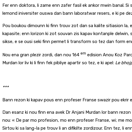
Fer enn doktora, li zame enn zafer fasil ek ankor mwin banal. S
lemond iniversiter ouswa dan bann laboratwar resers, e ki pe deza
Pou boukou dimounn ki finn trouv zot dan sa kalite sitiasion la
kapasite; enn lorizon ki zot souvan zis kapav kontanple delwin, 
sikse, e se ousi seki finn permet li transform so tez dan form enn 
em
Nou ena gran plezir zordi, dan nou 164
edision Anou Koz Parol
Murdan lor liv ki li finn fek pibliye apartir so tez, e ki apel:
Le bhojp
***
Bann rezon ki kapav pous enn profeser Franse swazir pou ekrir e
Dan esanz ki nou finn ena avek Dr Anjani Murdan lor bann rezon ki f
nou: « De par mo profesion, mo enn profeser Franse, wi; me mo l
Sirtou ki sa lang-la pe trouv li an difikilte zordizour. Enn tez, li