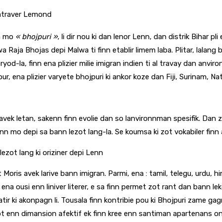
 atraver Lemond
nn mo
« bhojpuri »
, li dir nou ki dan lenor Lenn, dan distrik Bihar p
wa Raja Bhojas depi Malwa ti finn etablir limem laba. Plitar, lalang 
d-la, finn ena plizier milie imigran indien ti al travay dan anviron
r, ena plizier varyete bhojpuri ki ankor koze dan Fiji, Surinam, Nat
avek letan, sakenn finn evolie dan so lanvironnman spesifik. Dan z
nn mo depi sa bann lezot lang-la. Se koumsa ki zot vokabiler finn a
lezot lang ki oriziner depi Lenn
t Moris avek larive bann imigran. Parmi, ena : tamil, telegu, urdu, h
t ti ena ousi enn liniver literer, e sa finn permet zot rant dan ban
atir ki akonpagn li. Tousala finn kontribie pou ki Bhojpuri zame ga
 enn dimansion afektif ek finn kree enn santiman apartenans onivo 