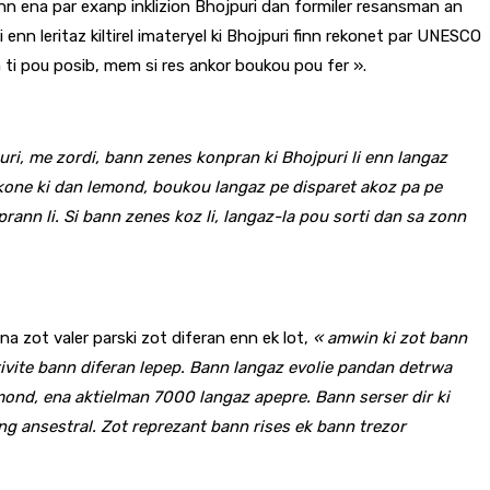
inn ena par exanp inklizion Bhojpuri dan formiler resansman an
enn leritaz kiltirel imateryel ki Bhojpuri finn rekonet par UNESCO
 ti pou posib, mem si res ankor boukou pou fer ».
ri, me zordi, bann zenes konpran ki Bhojpuri li enn langaz
t kone ki dan lemond, boukou langaz pe disparet akoz pa pe
nn li. Si bann zenes koz li, langaz-la pou sorti dan sa zonn
na zot valer parski zot diferan enn ek lot,
« amwin ki zot bann
tivite bann diferan lepep. Bann langaz evolie pandan detrwa
ond, ena aktielman 7000 langaz apepre. Bann serser dir ki
ng ansestral. Zot reprezant bann rises ek bann trezor