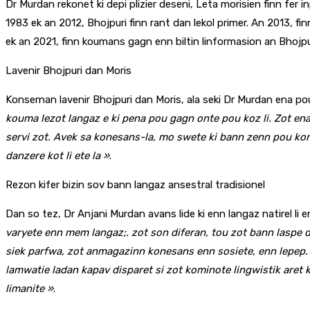
Dr Murdan rekonet ki depi plizier deseni, Leta morisien finn fer
1983 ek an 2012, Bhojpuri finn rant dan lekol primer. An 2013, fi
ek an 2021, finn koumans gagn enn biltin linformasion an Bhojpu
Lavenir Bhojpuri dan Moris
Konsernan lavenir Bhojpuri dan Moris, ala seki Dr Murdan ena pou
kouma lezot langaz e ki pena pou gagn onte pou koz li. Zot ena
servi zot. Avek sa konesans-la, mo swete ki bann zenn pou kon
danzere kot li ete la »
.
Rezon kifer bizin sov bann langaz ansestral tradisionel
Dan so tez, Dr Anjani Murdan avans lide ki enn langaz natirel li 
varyete enn mem langaz;. zot son diferan, tou zot bann laspe d
siek parfwa, zot anmagazinn konesans enn sosiete, enn lepep.
lamwatie ladan kapav disparet si zot kominote lingwistik aret 
limanite »
.