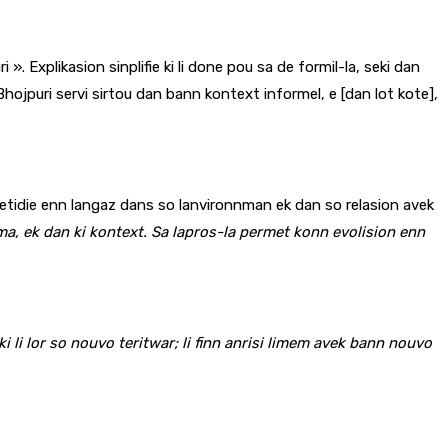
». Explikasion sinplifie ki li done pou sa de formil-la, seki dan
 Bhojpuri servi sirtou dan bann kontext informel, e [dan lot kote],
met etidie enn langaz dans so lanvironnman ek dan so relasion avek
ma, ek dan ki kontext. Sa lapros-la permet konn evolision enn
ki li lor so nouvo teritwar; li finn anrisi limem avek bann nouvo