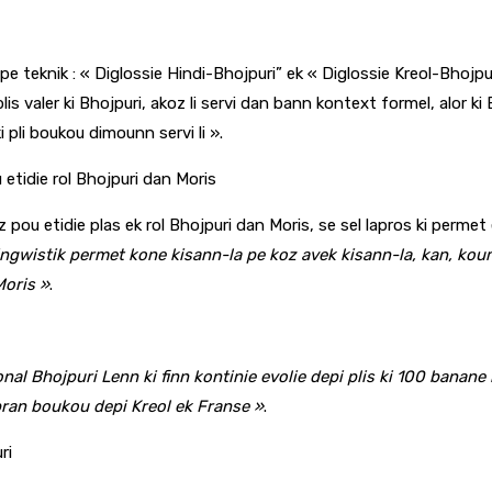
 teknik : « Diglossie Hindi-Bhojpuri” ek « Diglossie Kreol-Bhojpuri 
s valer ki Bhojpuri, akoz li servi dan bann kontext formel, alor ki
i pli boukou dimounn servi li ».
 etidie rol Bhojpuri dan Moris
 tez pou etidie plas ek rol Bhojpuri dan Moris, se sel lapros ki per
ingwistik permet kone kisann-la pe koz avek kisann-la, kan, kou
Moris »
.
nal Bhojpuri Lenn ki finn kontinie evolie depi plis ki 100 banane 
 pran boukou depi Kreol ek Franse »
.
ri