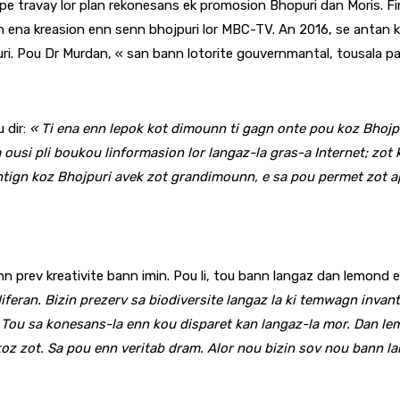
 inpe travay lor plan rekonesans ek promosion Bhopuri dan Moris. F
nn ena kreasion enn senn bhojpuri lor MBC-TV. An 2016, se antan ki 
ri. Pou Dr Murdan, « san bann lotorite gouvernmantal, tousala pa
 dir:
« Ti ena enn lepok kot dimounn ti gagn onte pou koz Bhojpu
 ousi pli boukou linformasion lor langaz-la gras-a Internet; zo
tign koz Bhojpuri avek zot grandimounn, e sa pou permet zot apra
enn prev kreativite bann imin. Pou li, tou bann langaz dan lemond e
iferan. Bizin prezerv sa biodiversite langaz la ki temwagn invan
 Tou sa konesans-la enn kou disparet kan langaz-la mor. Dan lem
koz zot. Sa pou enn veritab dram. Alor nou bizin sov nou bann la