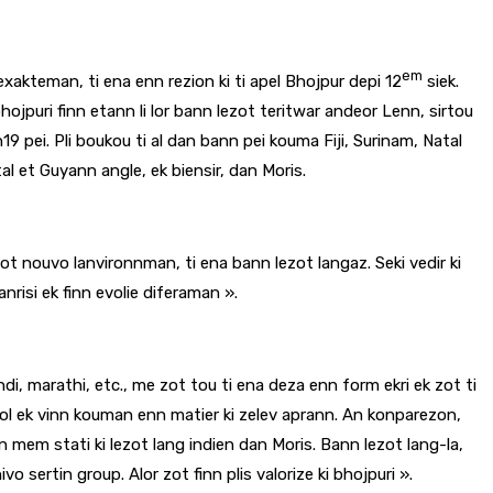
em
li exakteman, ti ena enn rezion ki ti apel Bhojpur depi 12
siek.
bhojpuri finn etann li lor bann lezot teritwar andeor Lenn, sirtou
19 pei. Pli boukou ti al dan bann pei kouma Fiji, Surinam, Natal
al et Guyann angle, ek biensir, dan Moris.
ot nouvo lanvironnman, ti ena bann lezot langaz. Seki vedir ki
nrisi ek finn evolie diferaman ».
indi, marathi, etc., me zot tou ti ena deza enn form ekri ek zot ti
n lekol ek vinn kouman enn matier ki zelev aprann. An konparezon,
gn mem stati ki lezot lang indien dan Moris. Bann lezot lang-la,
sertin group. Alor zot finn plis valorize ki bhojpuri ».