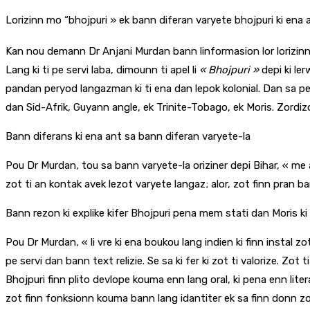
Lorizinn mo “bhojpuri » ek bann diferan varyete bhojpuri ki ena
Kan nou demann Dr Anjani Murdan bann linformasion lor lorizi
Lang ki ti pe servi laba, dimounn ti apel li
« Bhojpuri »
depi ki ler
pandan peryod langazman ki ti ena dan lepok kolonial. Dan sa peryo
dan Sid-Afrik, Guyann angle, ek Trinite-Tobago, ek Moris. Zordizou
Bann diferans ki ena ant sa bann diferan varyete-la
Pou Dr Murdan, tou sa bann varyete-la oriziner depi Bihar, « me 
zot ti an kontak avek lezot varyete langaz; alor, zot finn pran ba
Bann rezon ki explike kifer Bhojpuri pena mem stati dan Moris ki 
Pou Dr Murdan, « li vre ki ena boukou lang indien ki finn instal zo
pe servi dan bann text relizie. Se sa ki fer ki zot ti valorize. Zo
Bhojpuri finn plito devlope kouma enn lang oral, ki pena enn liter
zot finn fonksionn kouma bann lang idantiter ek sa finn donn zot