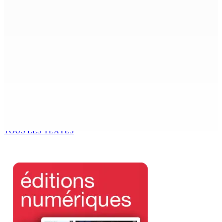
ENTREPRISE — Kumo : Jenna Wong, pâtissière,
sculptrice de douceurs
9 Août 2026 11h00
THÉÂTRE — Ce dimanche 9 à la Trup Sapsiway, Roches-
Brunes : Reprise de “Memwar Zenosid”
9 Août 2026 10h00
AÉROPORT SSR : Une famille interceptée avec Rs 1,5
million en devises
9 Août 2026 10h00
TOUS LES TEXTES