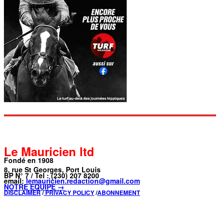
Le Mauricien ltd
Fondé en 1908
8, rue St Georges, Port Louis
BP N° 7 / Tel : (230) 207 8200
email:
lemauricien.redaction@gmail.com
NOTRE ÉQUIPE →
DISCLAIMER
/
PRIVACY POLICY
/
ABONNEMENT