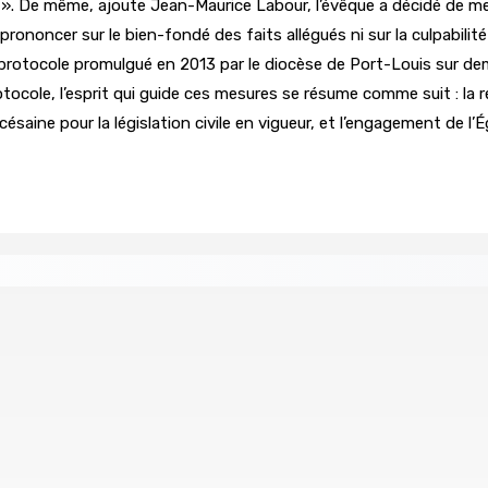
t ». De même, ajoute Jean-Maurice Labour, l’évêque a décidé de met
ononcer sur le bien-fondé des faits allégués ni sur la culpabilit
le protocole promulgué en 2013 par le diocèse de Port-Louis sur d
tocole, l’esprit qui guide ces mesures se résume comme suit : la re
saine pour la législation civile en vigueur, et l’engagement de l’Égl
 « envolées » en route vers les Casernes centrales
nnessy Park Hotel
Sécheresse : restrictions sur l’utilisat
8 Août 2026 11h33