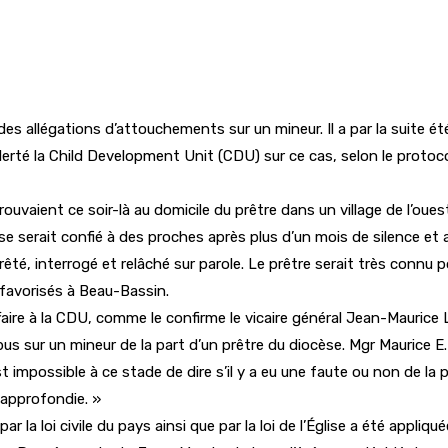
des allégations d’attouchements sur un mineur. Il a par la suite été
alerté la Child Development Unit (CDU) sur ce cas, selon le protoc
aient ce soir-là au domicile du prêtre dans un village de l’ouest.
 serait confié à des proches après plus d’un mois de silence et a 
rêté, interrogé et relâché sur parole. Le prêtre serait très con
favorisés à Beau-Bassin.
l’affaire à la CDU, comme le confirme le vicaire général Jean-Mauric
u abus sur un mineur de la part d’un prêtre du diocèse. Mgr Mauri
est impossible à ce stade de dire s’il y a eu une faute ou non de la 
 approfondie. »
ar la loi civile du pays ainsi que par la loi de l’Église a été appliq