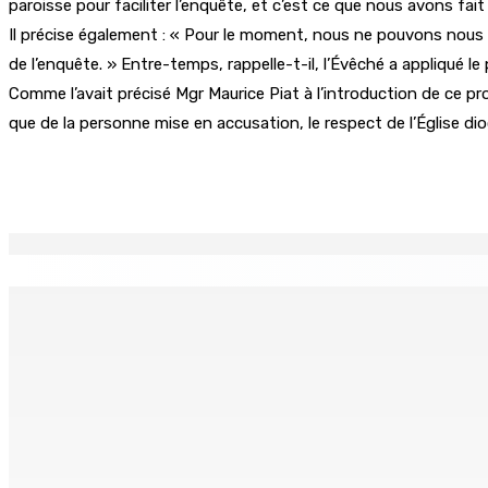
paroisse pour faciliter l’enquête, et c’est ce que nous avons fai
Il précise également : « Pour le moment, nous ne pouvons nous pr
de l’enquête. » Entre-temps, rappelle-t-il, l’Évêché a appliqué 
Comme l’avait précisé Mgr Maurice Piat à l’introduction de ce pro
que de la personne mise en accusation, le respect de l’Église diocé
Partager
EN CONTINU
↻
POLICE — Après une opération à Vallée-des-Prêtres : Rs 7 M
8 Août 2026 12h00
Le Fron Militan Progresis, face à la presse ce samedi au He
8 Août 2026 11h40