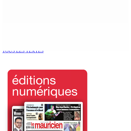
RÉFLEXIONS : Kouraz « pa get figir »
4 Août 2026 15h00
En marge de la réforme de la pension : La Platform
Komin Sindikal anticipe un malaise grandissant au sein
du GM
4 Août 2026 14h00
TOUS LES TEXTES