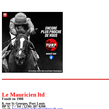
Le Mauricien ltd
Fondé en 1908
8, rue St Georges, Port Louis
BP N° 7 / Tel : (230) 207 8200