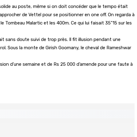
 solide au poste, même si on doit concéder que le tempo était
 rapprocher de Vettel pour se positionner en one off. On regarda à
e Tombeau Malartic et les 400m. Ce qui lui faisait 35”15 sur les
 sans doute suivi de trop près. Il fit illusion pendant une
ntrol. Sous la monte de Girish Goomany, le cheval de Rameshwar
ension d’une semaine et de Rs 25 000 d’amende pour une faute à
 Mauritius