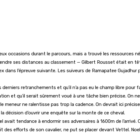
en deux occasions durant le parcours, mais a trouvé les ressources 
prendre ses distances au classement — Gilbert Rousset était en t
 dans l’épreuve suivante. Les suiveurs de Ramapatee Gujadhur pou
derniers retranchements et qu’il n’a pas eu le champ libre pour f
tion et qu’il serait sûrement voué à une tâche bien précise. On ne
ue le meneur ne ralentisse pas trop la cadence. On devrait ici pré
 la décision d’ouvrir une enquête sur la monte de ce cheval.
 avait tendance à endormir ses adversaires à 1600m de l’arrivé. C’e
t des efforts de son cavalier, ne put se placer devant Vettel. Noe