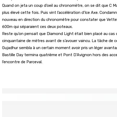
Quand on jeta un coup d’oeil au chronomètre, on se dit que C Ma
plus élevé cette fois. Puis vint l’accélération d’Ice Axe. Condam
nouveau en direction du chronomètre pour constater que Vettel co
600m qui séparaient ces deux poteaux.
Reste qu’on pensait que Diamond Light était bien placé au cas où 
cinquantaine de mètres avant de s’avouer vaincu. La tâche de co
Gujadhur sembla à un certain moment avoir pris un léger avantage
Bastille Day termina quatrième et Pont D’Avignon hors des acce
l’encontre de Parceval.
Partager
EN CONTINU
↻
Port-Louis : Un jeune vend de la drogue près du Marché Cen