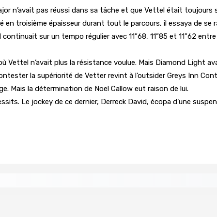
jor n’avait pas réussi dans sa tâche et que Vettel était toujours
né en troisième épaisseur durant tout le parcours, il essaya de se
ntinuait sur un tempo régulier avec 11”68, 11”85 et 11”62 entre l
Vettel n’avait plus la résistance voulue. Mais Diamond Light avait
ntester la supériorité de Vetter revint à l’outsider Greys Inn Co
. Mais la détermination de Noel Callow eut raison de lui.
ssits. Le jockey de ce dernier, Derreck David, écopa d’une susp
tral
Un passager mauricien décède à bord d’un vol d’Air