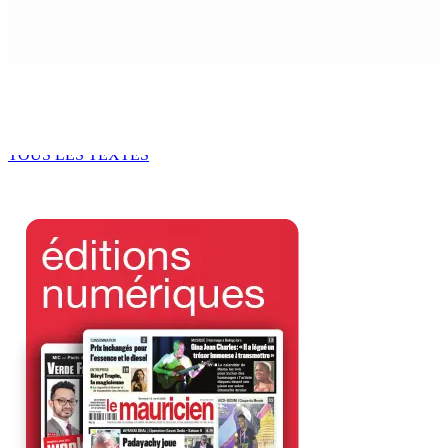
meurt écrasé sous une voiture en panne
8 Août 2026 09h35
POLITIQUE : Bhadain réclame la démission de Leu-
Govind du Parlement
8 Août 2026 09h31
TOUS LES TEXTES