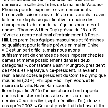
dernière à la salle des fêtes de la mairie de Vacoas-
Phoenix pour lui exprimer ses remerciements.
La nouvelle saison s’ouvre dès le mois prochain avec
la tenue de la phase qualificative africaine des
championnats du monde par équipes hommes et
dames (Thomas & Uber Cup) prévue du 15 au 19
février au centre national d’entraînement à Rose-
Hill. Les premières équipes masculines et féminines
se qualifient pour la finale prévue en mai en Chine.
« C’est un pari difficile, mais nous avons
suffisamment de chances de nous imposer chez les
dames et même possiblement dans les deux
catégories », constatent Bashir Mungroo, président
de l’AMB, et Raj Gaya, vice-président. Ils avaient
réuni à leurs côtés le président du Comité olympique
mauricien (COM), Philippe Hao Thyn Voon, et le
maire de la ville, Navin Ramsoondur.
Ils ont qualifié 2015 d’année phare et ont rappelé
que les badistes ont réussi le sans-faute aux
derniers Jeux des îles (sept médailles d’or), douze
ans après 2003. « Ce n’est pas le fruit du hasard. Il a