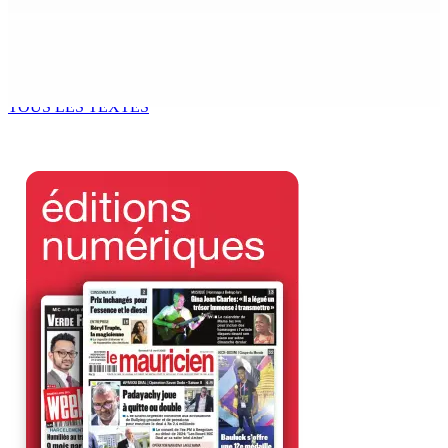
Océan Indien | Saisie de 157,5 kg de drogue : L’ex-JM
prend ses distances de la SUV et du gandia
7 Août 2026 11h49
TOUS LES TEXTES