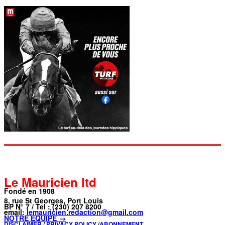
Le Mauricien ltd
Fondé en 1908
8, rue St Georges, Port Louis
BP N° 7 / Tel : (230) 207 8200
email:
lemauricien.redaction@gmail.com
NOTRE ÉQUIPE →
DISCLAIMER
/
PRIVACY POLICY
/
ABONNEMENT