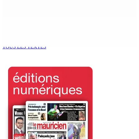
potable à partir du 10 août
8 Août 2026 11h33
BUDGET AFTERMATH — Réforme de la pension — Finance
Bill : baroud d’honneur syndical à la State House, lundi
8 Août 2026 10h00
TOUS LES TEXTES