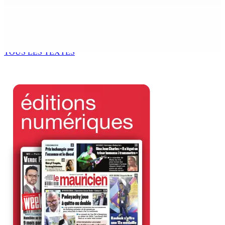
Océan Indien | Saisie de 157,5 kg de drogue : L’ex-JM
prend ses distances de la SUV et du gandia
7 Août 2026 11h49
TOUS LES TEXTES