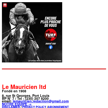
Le Mauricien ltd
Fondé en 1908
8, rue St Georges, Port Louis
BP N° 7 / Tel : (230) 207 8200
email:
lemauricien.redaction@gmail.com
NOTRE ÉQUIPE →
DISCLAIMER
/
PRIVACY POLICY
/
ABONNEMENT