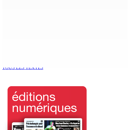
6 Août 2026 13h00
Who cares ?
6 Août 2026 12h23
FCC | Opération DeepCode : Pas de caution pour l’ex-
ASP Seewoo et l’inspecteur Deoojee reconduits en
cellule
6 Août 2026 12h00
TOUS LES TEXTES