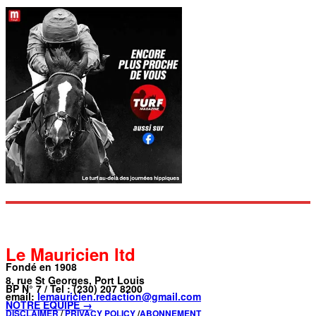
Le Mauricien ltd
Fondé en 1908
8, rue St Georges, Port Louis
BP N° 7 / Tel : (230) 207 8200
email:
lemauricien.redaction@gmail.com
NOTRE ÉQUIPE →
DISCLAIMER
/
PRIVACY POLICY
/
ABONNEMENT