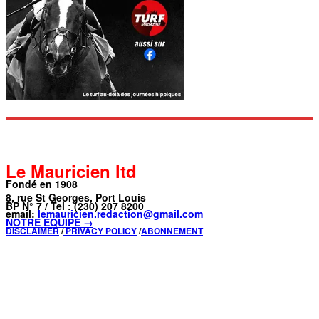
Le Mauricien ltd
Fondé en 1908
8, rue St Georges, Port Louis
BP N° 7 / Tel : (230) 207 8200
email:
lemauricien.redaction@gmail.com
NOTRE ÉQUIPE →
DISCLAIMER
/
PRIVACY POLICY
/
ABONNEMENT