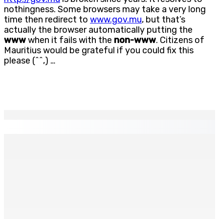
nothingness. Some browsers may take a very long
time then redirect to
www.gov.mu
, but that’s
actually the browser automatically putting the
www
when it fails with the
non-www
. Citizens of
Mauritius would be grateful if you could fix this
please (^^,) …
EN CONTINU
↻
Port-Louis : Un jeune vend de la drogue près du
Marché Central
6 Août 2026 18h00
Un passager mauricien décède à bord d’un vol d’Air
Mauritius