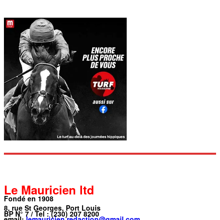
Le Mauricien ltd
Fondé en 1908
8, rue St Georges, Port Louis
BP N° 7 / Tel : (230) 207 8200
email:
lemauricien.redaction@gmail.com