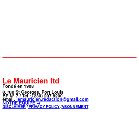
Le Mauricien ltd
Fondé en 1908
8, rue St Georges, Port Louis
BP N° 7 / Tel : (230) 207 8200
email:
lemauricien.redaction@gmail.com
NOTRE ÉQUIPE →
DISCLAIMER
/
PRIVACY POLICY
/
ABONNEMENT