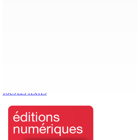
LA-PRAIRIE | Crash d’un hydravion :Une enquête sans
boîte noire en vue d’élucider le drame
6 Août 2026 10h59
PMQT | Projets d’infrastructure accélérés — Une
Project Monitoring and Implementation Unit en vue
6 Août 2026 10h00
« La situation est intenable » : à Ceuta, un millier de
jeunes migrants en attente de prise en charge
6 Août 2026 09h50
TOUS LES TEXTES