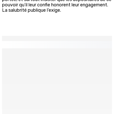
pouvoir qu’il leur confie honorent leur engagement.
La salubrité publique l’exige.
EN CONTINU
↻
Who cares ?
6 Août 2026 12h23
FCC | Opération DeepCode : Pas de caution pour l’ex-
ASP Seewoo et l’inspecteur Deoojee reconduits en
cellule
6 Août 2026 12h00
Port-Louis | Marché Central La grogne des maraîchers
contre les marchands ambulants