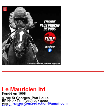
Le Mauricien ltd
Fondé en 1908
8, rue St Georges, Port Louis
BP N° 7 / Tel : (230) 207 8200
email:
lemauricien.redaction@gmail.com
NOTRE ÉQUIPE →