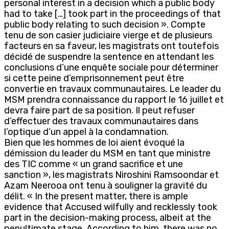
personal interest in a decision which a public body
had to take […] took part in the proceedings of that
public body relating to such decision ». Compte
tenu de son casier judiciaire vierge et de plusieurs
facteurs en sa faveur, les magistrats ont toutefois
décidé de suspendre la sentence en attendant les
conclusions d’une enquête sociale pour déterminer
si cette peine d’emprisonnement peut être
convertie en travaux communautaires. Le leader du
MSM prendra connaissance du rapport le 16 juillet et
devra faire part de sa position. Il peut refuser
d’effectuer des travaux communautaires dans
l’optique d’un appel à la condamnation.
Bien que les hommes de loi aient évoqué la
démission du leader du MSM en tant que ministre
des TIC comme « un grand sacrifice et une
sanction », les magistrats Niroshini Ramsoondar et
Azam Neerooa ont tenu à souligner la gravité du
délit. « In the present matter, there is ample
evidence that Accused wilfully and recklessly took
part in the decision-making process, albeit at the
penultimate stage. According to him, there was no