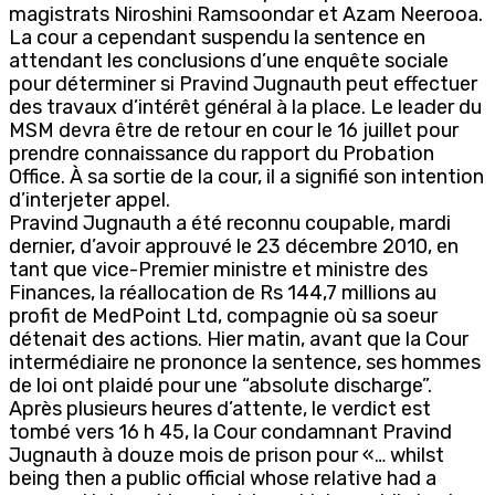
magistrats Niroshini Ramsoondar et Azam Neerooa.
La cour a cependant suspendu la sentence en
attendant les conclusions d’une enquête sociale
pour déterminer si Pravind Jugnauth peut effectuer
des travaux d’intérêt général à la place. Le leader du
MSM devra être de retour en cour le 16 juillet pour
prendre connaissance du rapport du Probation
Office. À sa sortie de la cour, il a signifié son intention
d’interjeter appel.
Pravind Jugnauth a été reconnu coupable, mardi
dernier, d’avoir approuvé le 23 décembre 2010, en
tant que vice-Premier ministre et ministre des
Finances, la réallocation de Rs 144,7 millions au
profit de MedPoint Ltd, compagnie où sa soeur
détenait des actions. Hier matin, avant que la Cour
intermédiaire ne prononce la sentence, ses hommes
de loi ont plaidé pour une “absolute discharge”.
Après plusieurs heures d’attente, le verdict est
tombé vers 16 h 45, la Cour condamnant Pravind
Jugnauth à douze mois de prison pour «… whilst
being then a public official whose relative had a