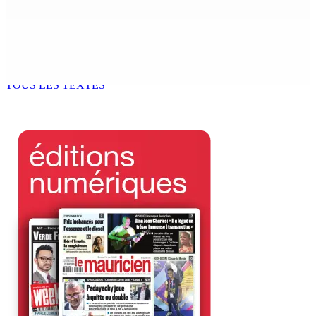
8 Août 2026 12h00
Le Fron Militan Progresis, face à la presse ce samedi au
Hennessy Park Hotel
8 Août 2026 11h40
TOUS LES TEXTES