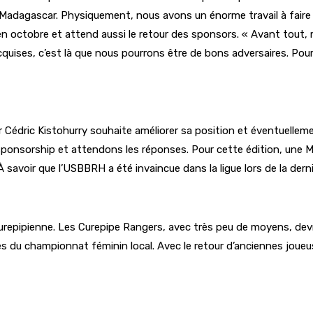
 à Madagascar. Physiquement, nous avons un énorme travail à faire 
 octobre et attend aussi le retour des sponsors. « Avant tout, me
ises, c’est là que nous pourrons être de bons adversaires. Pourq
édric Kistohurry souhaite améliorer sa position et éventuelleme
nsorship et attendons les réponses. Pour cette édition, une Ma
À savoir que l’USBBRH a été invaincue dans la ligue lors de la dern
 curepipienne. Les Curepipe Rangers, avec très peu de moyens, devr
es du championnat féminin local. Avec le retour d’anciennes joueu