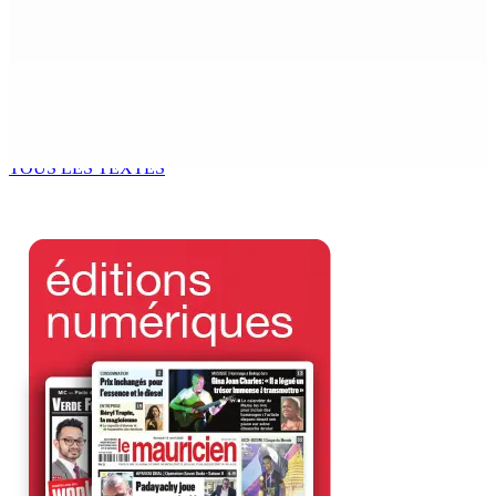
potable à partir du 10 août
8 Août 2026 11h33
BUDGET AFTERMATH — Réforme de la pension — Finance
Bill : baroud d’honneur syndical à la State House, lundi
8 Août 2026 10h00
TOUS LES TEXTES