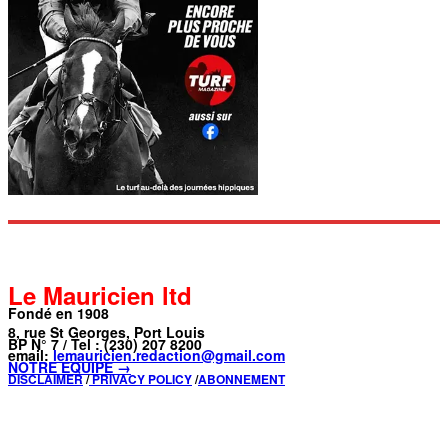
Le Mauricien ltd
Fondé en 1908
8, rue St Georges, Port Louis
BP N° 7 / Tel : (230) 207 8200
email:
lemauricien.redaction@gmail.com
NOTRE ÉQUIPE →
DISCLAIMER
/
PRIVACY POLICY
/
ABONNEMENT