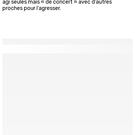
agi seules mais « de concert » avec d’autres
proches pour l’agresser.
EN CONTINU
↻
Corps para-publics | Procurements — CEB : L’IRP annule
l’octroi d’un contrat de Rs 36,7 M
8 Août 2026 07h00
MRA – Déclaration d’impôts : la campagne de
l’Employee Declaration Form (EDF) est lancée
8 Août 2026 07h00
La météo de ce samedi 8 août
8 Août 2026 05h30