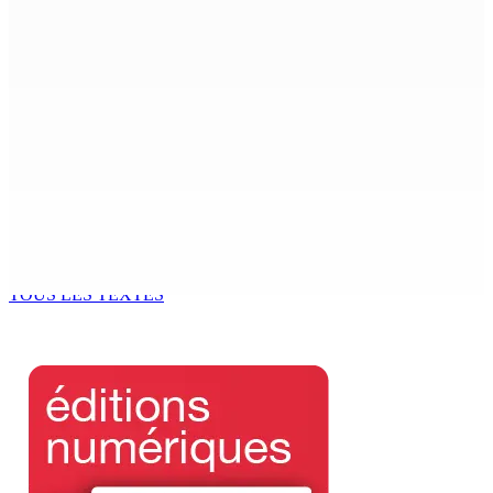
Crash de l’hydravion à La Prairie : aucun déversement
d’huile n’a été détecté pendant l’opération
7 Août 2026 15h50
FCC | Réseau d’importation de drogue : Steven
Moothoocurpen libéré sous caution
7 Août 2026 15h00
CIMETIÈRE DE BOIS-MARCHAND : Une inconnue inhumée
plus d’un an après son décès dans un accident
7 Août 2026 15h00
TOUS LES TEXTES