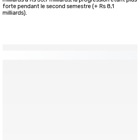
forte pendant le second semestre (+ Rs 8,1
milliards).
EN CONTINU
↻
TRANQUEBAR : Un architecte perd Rs 20 000 après le
piratage du compte d’un collègue
8 Août 2026 17h00
TRAFIC DE DROGUE — Saisie de 157,5 kg de cannabis à
La-Réunion : L’axe Chimajee/Govind confirmé avec
l’ombre de Franklin planant
8 Août 2026 16h00
FERNEY : Un motocycliste entre la vie et la mort après