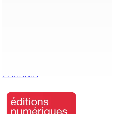
Le Fron Militan Progresis, face à la presse ce samedi au
Hennessy Park Hotel
8 Août 2026 11h40
Sécheresse : restrictions sur l’utilisation de l’eau
potable à partir du 10 août
8 Août 2026 11h33
BUDGET AFTERMATH — Réforme de la pension — Finance
Bill : baroud d’honneur syndical à la State House, lundi
8 Août 2026 10h00
TOUS LES TEXTES