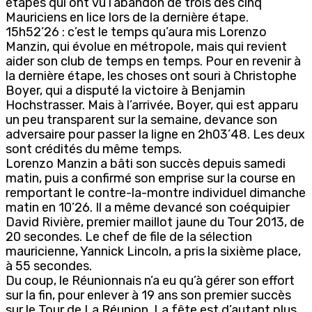
étapes qui ont vu l’abandon de trois des cinq
Mauriciens en lice lors de la dernière étape.
15h52’26 : c’est le temps qu’aura mis Lorenzo
Manzin, qui évolue en métropole, mais qui revient
aider son club de temps en temps. Pour en revenir à
la dernière étape, les choses ont souri à Christophe
Boyer, qui a disputé la victoire à Benjamin
Hochstrasser. Mais à l’arrivée, Boyer, qui est apparu
un peu transparent sur la semaine, devance son
adversaire pour passer la ligne en 2h03’48. Les deux
sont crédités du même temps.
Lorenzo Manzin a bâti son succès depuis samedi
matin, puis a confirmé son emprise sur la course en
remportant le contre-la-montre individuel dimanche
matin en 10’26. Il a même devancé son coéquipier
David Rivière, premier maillot jaune du Tour 2013, de
20 secondes. Le chef de file de la sélection
mauricienne, Yannick Lincoln, a pris la sixième place,
à 55 secondes.
Du coup, le Réunionnais n’a eu qu’à gérer son effort
sur la fin, pour enlever à 19 ans son premier succès
sur le Tour de La Réunion. La fête est d’autant plus