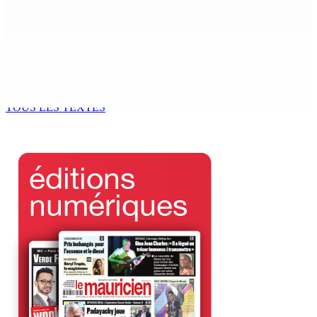
6 Août 2026 14h00
Kugan Parapen, Junior Minister à la Sécurité sociale «
Le processus de décolonisation est toujours inachevé
»
6 Août 2026 13h00
TOUS LES TEXTES