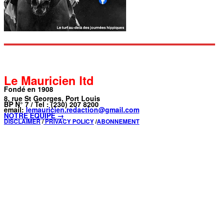
Le Mauricien ltd
Fondé en 1908
8, rue St Georges, Port Louis
BP N° 7 / Tel : (230) 207 8200
email:
lemauricien.redaction@gmail.com
NOTRE ÉQUIPE →
DISCLAIMER
/
PRIVACY POLICY
/
ABONNEMENT