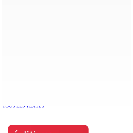
9 Août 2026 12h00
Shirin Aumeeruddy-Cziffra, Speaker de l’Assemblée
nationale : « J’exerce mon autorité d’une manière plus
douce »
9 Août 2026 12h00
The Chase : Heevesh Bissessur, 21 ans, fait son entrée
dans le monde littéraire
9 Août 2026 12h00
Tourisme | Patrimoine naturel exceptionnel Île-aux-
Cerfs : un plan de régénération durable
9 Août 2026 12h00
TOUS LES TEXTES