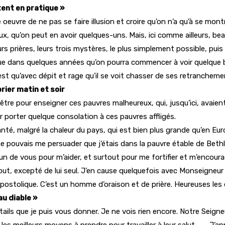
tent en pratique »
 oeuvre de ne pas se faire illusion et croire qu’on n’a qu’à se mon
, qu’on peut en avoir quelques-uns. Mais, ici comme ailleurs, be
urs prières, leurs trois mystères, le plus simplement possible, puis
t que dans quelques années qu’on pourra commencer à voir quelque bi
’est qu’avec dépit et rage qu’il se voit chasser de ses retrancheme
prier matin et soir
re pour enseigner ces pauvres malheureux, qui, jusqu’ici, avaient 
er porter quelque consolation à ces pauvres affligés.
té, malgré la chaleur du pays, qui est bien plus grande qu’en Europe
 ne pouvais me persuader que j’étais dans la pauvre étable de Bet
 de vous pour m’aider, et surtout pour me fortifier et m’encoura
e tout, excepté de lui seul. J’en cause quelquefois avec Monseigneur
apostolique. C’est un homme d’oraison et de prière. Heureuses les
au diable »
ails que je puis vous donner. Je ne vois rien encore. Notre Seigneu
les meilleurs moyens à prendre pour travailler à leur salut…. … J’a