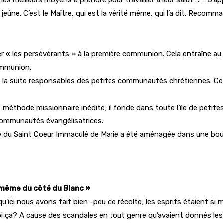
le jeûne. C’est le Maître, qui est la vérité même, qui l’a dit. Recomm
r « les persévérants » à la première communion. Cela entraîne au
ommunion.
r la suite responsables des petites communautés chrétiennes. Ce
e méthode missionnaire inédite; il fonde dans toute l’île de petit
s communautés évangélisatrices.
ise du Saint Coeur Immaculé de Marie a été aménagée dans une boul
, même du côté du Blanc »
qu’ici nous avons fait bien -peu de récolte; les esprits étaient si
rquoi ça? A cause des scandales en tout genre qu’avaient donnés l