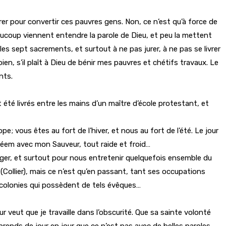
trer pour convertir ces pauvres gens. Non, ce n’est qu’à force de
aucoup viennent entendre la parole de Dieu, et peu la mettent
 les sept sacrements, et surtout à ne pas jurer, à ne pas se livrer
en, s’il plaît à Dieu de bénir mes pauvres et chétifs travaux. Le
nts.
été livrés entre les mains d’un maître d’école protestant, et
; vous êtes au fort de l’hiver, et nous au fort de l’été. Le jour
hléem avec mon Sauveur, tout raide et froid…
ger, et surtout pour nous entretenir quelquefois ensemble du
 (Collier), mais ce n’est qu’en passant, tant ses occupations
 colonies qui possèdent de tels évêques…
r veut que je travaille dans l’obscurité. Que sa sainte volonté
pprends de jour en jour que ce n’est pas avec de belles paroles