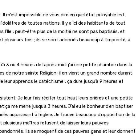
 Il m’est impossible de vous dire en quel état pitoyable est
idolâtres de toutes nations. Il y a ici des habitants de tout
ns l’Île ; peut-être plus de la moitié ne sont pas baptisés, et
nt plusieurs fois ; ils se sont adonnés beaucoup à l’impureté, à
à 3 ou 4 heures de l’après-midi j’ai une petite chambre dans la
res de notre sainte Religion; il en vient un grand nombre durant
 je leur apprends le catéchisme ; ça dure jusqu’à 9 heures et
istent. Je leur fais réciter tout haut leurs prières et une petite
 ça me mène jusqu’à 3 heures. J’ai eu le bonheur d’en baptiser
iés auparavant à l’église. Je trouve beaucoup d’opposition de la
t plusieurs maîtres refusent de laisser leurs pauvres
es abandonnés; ils se moquent de ces pauvres gens et leur donnent