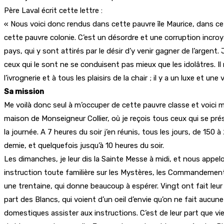
Père Laval écrit cette lettre :
« Nous voici donc rendus dans cette pauvre île Maurice, dans cet
cette pauvre colonie. C’est un désordre et une corruption incroya
pays, qui y sont attirés par le désir d’y venir gagner de l’argent.
ceux qui le sont ne se conduisent pas mieux que les idolâtres. Il 
l’ivrognerie et à tous les plaisirs de la chair ; il y a un luxe et un
Sa mission
Me voilà donc seul à m’occuper de cette pauvre classe et voici m
maison de Monseigneur Collier, où je reçois tous ceux qui se pré
la journée. A 7 heures du soir j’en réunis, tous les jours, de 150
demie, et quelquefois jusqu’à 10 heures du soir.
Les dimanches, je leur dis la Sainte Messe à midi, et nous appelon
instruction toute familière sur les Mystères, les Commandements
une trentaine, qui donne beaucoup à espérer. Vingt ont fait leu
part des Blancs, qui voient d’un oeil d’envie qu’on ne fait aucun
domestiques assister aux instructions. C’est de leur part que vi