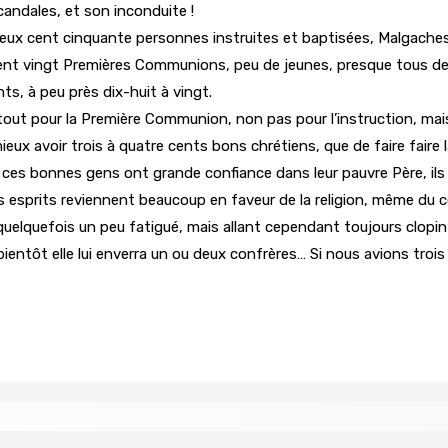
scandales, et son inconduite !
rès deux cent cinquante personnes instruites et baptisées, Malgac
ent vingt Premières Communions, peu de jeunes, presque tous des
nts, à peu près dix-huit à vingt.
rtout pour la Première Communion, non pas pour l’instruction, mais
ieux avoir trois à quatre cents bons chrétiens, que de faire faire
ces bonnes gens ont grande confiance dans leur pauvre Père, ils ne
 les esprits reviennent beaucoup en faveur de la religion, même du 
 ; quelquefois un peu fatigué, mais allant cependant toujours clo
ientôt elle lui enverra un ou deux confrères… Si nous avions trois