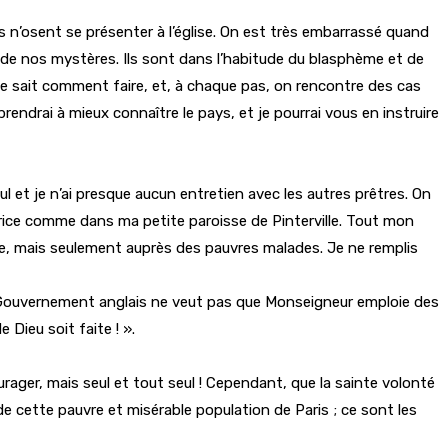
s n’osent se présenter à l’église. On est très embarrassé quand
n de nos mystères. Ils sont dans l’habitude du blasphème et de
n ne sait comment faire, et, à chaque pas, on rencontre des cas
prendrai à mieux connaître le pays, et je pourrai vous en instruire
ul et je n’ai presque aucun entretien avec les autres prêtres. On
urice comme dans ma petite paroisse de Pinterville. Tout mon
iche, mais seulement auprès des pauvres malades. Je ne remplis
e Gouvernement anglais ne veut pas que Monseigneur emploie des
 Dieu soit faite ! ».
rager, mais seul et tout seul ! Cependant, que la sainte volonté
 de cette pauvre et misérable population de Paris ; ce sont les