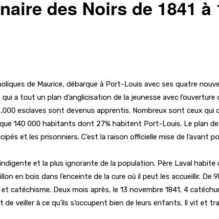
nnaire des Noirs de 1841 à
tholiques de Maurice, débarque à Port-Louis avec ses quatre nouveau
qui a tout un plan d’anglicisation de la jeunesse avec l’ouverture 
66,000 esclaves sont devenus apprentis. Nombreux sont ceux qui ont
que 140 000 habitants dont 27% habitent Port-Louis. Le plan de Mg
ipés et les prisonniers. C’est la raison officielle mise de l’avant p
indigente et la plus ignorante de la population. Père Laval habite
lon en bois dans l’enceinte de la cure où il peut les accueillir. De 
rière et catéchisme. Deux mois après, le 13 novembre 1841, 4 catéc
de veiller à ce qu’ils s’occupent bien de leurs enfants. Il vit et trav