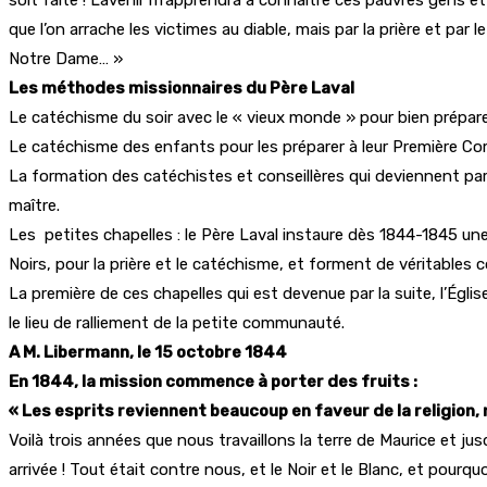
que l’on arrache les victimes au diable, mais par la prière et par 
Notre Dame… »
Les méthodes missionnaires du Père Laval
Le catéchisme du soir avec le « vieux monde » pour bien prépare
Le catéchisme des enfants pour les préparer à leur Première C
La formation des catéchistes et conseillères qui deviennent pa
maître.
Les petites chapelles : le Père Laval instaure dès 1844-1845 un
Noirs, pour la prière et le catéchisme, et forment de véritable
La première de ces chapelles qui est devenue par la suite, l’Égl
le lieu de ralliement de la petite communauté.
A M. Libermann, le 15 octobre 1844
En 1844, la mission commence à porter des fruits :
« Les esprits reviennent beaucoup en faveur de la religion
Voilà trois années que nous travaillons la terre de Maurice et jus
arrivée ! Tout était contre nous, et le Noir et le Blanc, et pou