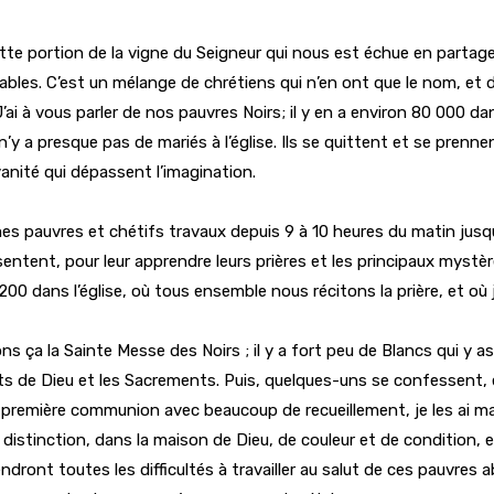
te portion de la vigne du Seigneur qui nous est échue en partage.
bles. C’est un mélange de chrétiens qui n’en ont que le nom, et d’
 J’ai à vous parler de nos pauvres Noirs; il y en a environ 80 000 da
n’y a presque pas de mariés à l’église. Ils se quittent et se prenne
e vanité qui dépassent l’imagination.
es pauvres et chétifs travaux depuis 9 à 10 heures du matin jusqu’
sentent, pour leur apprendre leurs prières et les principaux mystè
 à 200 dans l’église, où tous ensemble nous récitons la prière, et où
s ça la Sainte Messe des Noirs ; il y a fort peu de Blancs qui y ass
 de Dieu et les Sacrements. Puis, quelques-uns se confessent, et
r première communion avec beaucoup de recueillement, je les ai mar
e distinction, dans la maison de Dieu, de couleur et de condition, e
endront toutes les difficultés à travailler au salut de ces pauvr