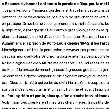
« Beaucoup viennent entendre la parole de Dieu, peu la met
…Je prie les bons Messieurs qui désirent travailler à cette grande
patience, de persévérance et beaucoup de prévenance envers eux
en pratique. On se borne à leur apprendre le strict nécessaire, le
à l’impureté, à l’ivrognerie et aux autres gros vices; et ce n’es
diable est aussi jaloux ici d’avoir des âmes qu’en France, et ce n
Aumônier de la prison de Port-Louis depuis 1842, il les fait 
Monseigneur a obtenu la permission d’envoyer aux prisons un prêt
c’est sur moi que Notre Seigneur a daigné jeter les yeux pour all
Notre-Seigneur et divin Maître me conserve jusqu’ici assez de san
de Noël, à la messe de minuit, je suais à grosses gouttes, et je
Je demande à Notre Seigneur qu’on daigne m’envoyer au moins un
bon Dieu, car je n’ai à qui parler du divin Maître. On s’occupe d
sont grandes. C’est vraiment un saint homme et ayant l’esprit 
«… Par la prière et par le jeûne que l’on arrache les victimes 
Voilà, mon très cher Père et mes très chers Frères, les petits dét
soit faite ! L’avenir m’apprendra à connaître ces pauvres gens et 