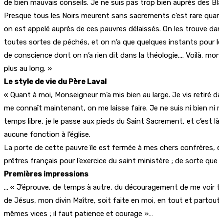
de bien mauvais conseils. Je ne suis pas trop bien auprès des B
Presque tous les Noirs meurent sans sacrements c’est rare quand 
on est appelé auprès de ces pauvres délaissés. On les trouve da
toutes sortes de péchés, et on n’a que quelques instants pour le
de conscience dont on n’a rien dit dans la théologie.… Voilà, mon 
plus au long. »
Le style de vie du Père Laval
« Quant à moi, Monseigneur m’a mis bien au large. Je vis retiré d
me connaît maintenant, on me laisse faire. Je ne suis ni bien n
temps libre, je le passe aux pieds du Saint Sacrement, et c’est 
aucune fonction à l’église.
La porte de cette pauvre île est fermée à mes chers confrères,
prêtres français pour l’exercice du saint ministère ; de sorte que
Premières impressions
… « J’éprouve, de temps à autre, du découragement de me voir tou
de Jésus, mon divin Maître, soit faite en moi, en tout et partout 
mêmes vices ; il faut patience et courage »…