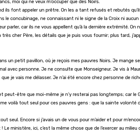
lancs, moi qui ne veux m’occuper que des Noirs.
ils font appeler un prêtre. On les a tant refusés et rebutés qu’il
ns le concubinage, ne connaissant ni le signe de la Croix ni aucu
ur parler, car ils ne vous appellent qu’à la dernière extrémité. O
très cher Père, les détails que je puis vous fournir; plus tard, j’ap
ans un petit pavillon, où je reçois mes pauvres Noirs. Je mange se
i mal avec personne. Je ne consulte que Monseigneur. Je vis à Ma
là que je vais me délasser. Je n’ai été encore chez personne de r
 et peut-être que moi-même je n’y resterai pas longtemps; car l
 me voilà tout seul pour ces pauvres gens : que la sainte volonté de
t seul. Encore si j’avais un de vous pour m’aider et pour m’encou
! Le ministère, ici, c’est la même chose que de l’exercer au milieu