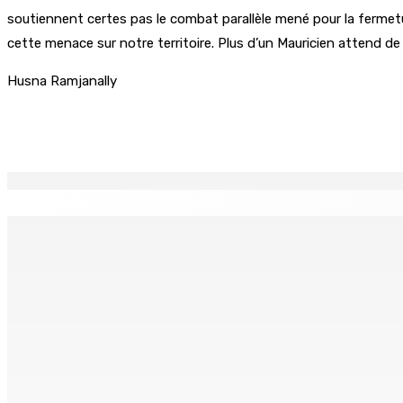
soutiennent certes pas le combat parallèle mené pour la fermet
cette menace sur notre territoire. Plus d’un Mauricien attend de 
Husna Ramjanally
Partager
EN CONTINU
↻
CORPS PARA-PUBLICS EDB : Rs 850 000 par mois à Ramdaurs
7 Août 2026 10h00
Région : Stéphanie Anquetil admise à l’African Academy for
7 Août 2026 08h00
Réforme des pensions | En vue de la promulgation La PKS