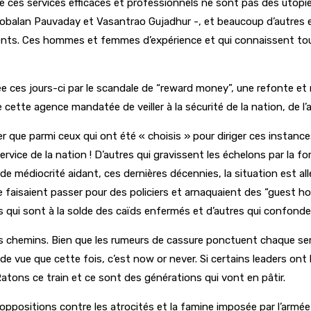
dre ces services efficaces et professionnels ne sont pas des utopies
alan Pauvaday et Vasantrao Gujadhur -, et beaucoup d’autres enc
ésents. Ces hommes et femmes d’expérience et qui connaissent tou
e ces jours-ci par le scandale de “reward money”, une refonte et mi
cette agence mandatée de veiller à la sécurité de la nation, de l’a
ater que parmi ceux qui ont été « choisis » pour diriger ces instan
service de la nation ! D’autres qui gravissent les échelons par la 
e médiocrité aidant, ces dernières décennies, la situation est allé
 faisaient passer pour des policiers et arnaquaient des “guest ho
s qui sont à la solde des caïds enfermés et d’autres qui confondent
des chemins. Bien que les rumeurs de cassure ponctuent chaque sem
e vue que cette fois, c’est now or never. Si certains leaders ont l
Ratons ce train et ce sont des générations qui vont en pâtir.
oppositions contre les atrocités et la famine imposée par l’arm