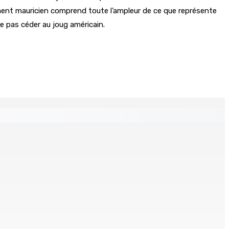
ement mauricien comprend toute l’ampleur de ce que représente
ne pas céder au joug américain.
tables saisis depuis novembre 2024
Un jeune vend de la drogue près du Marché Central