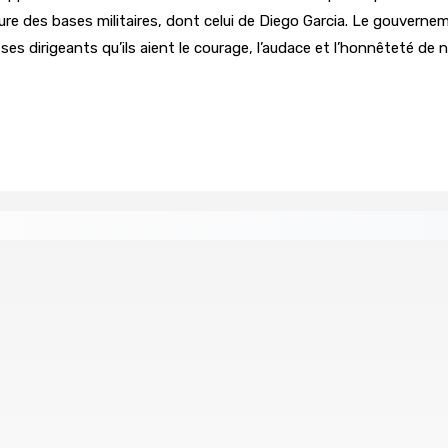
ure des bases militaires, dont celui de Diego Garcia. Le gouvern
ses dirigeants qu’ils aient le courage, l’audace et l’honnêteté de 
ingh pour le poste de CEO
Prisons 579 téléphones por
7 Août 2026 09h00
 Women in Political Leadership
 demande à Gokhool de retenir son Assent
Port-Louis : 