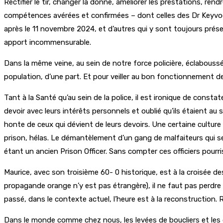
Rectifier le tir, changer la donne, améliorer les prestations, ren
compétences avérées et confirmées – dont celles des Dr Keyvoob
après le 11 novembre 2024, et d’autres qui y sont toujours pr
apport incommensurable.
Dans la même veine, au sein de notre force policière, éclaboussé
population, d’une part. Et pour veiller au bon fonctionnement de 
Tant à la Santé qu’au sein de la police, il est ironique de const
devoir avec leurs intérêts personnels et oublié qu’ils étaient au 
honte de ceux qui dévient de leurs devoirs. Une certaine culture d
prison, hélas. Le démantèlement d’un gang de malfaiteurs qui se
étant un ancien Prison Officer. Sans compter ces officiers pourri
Maurice, avec son troisième 60- 0 historique, est à la croisée 
propagande orange n’y est pas étrangère), il ne faut pas perdre d
passé, dans le contexte actuel, l’heure est à la reconstruction. 
Dans le monde comme chez nous, les levées de boucliers et les 