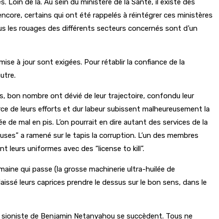
. Loin de là. Au sein du ministère de la Santé, il existe des
ore, certains qui ont été rappelés à réintégrer ces ministères
s les rouages des différents secteurs concernés sont d’un
se à jour sont exigées. Pour rétablir la confiance de la
utre.
ces, bon nombre ont dévié de leur trajectoire, confondu leur
force de leurs efforts et dur labeur subissent malheureusement la
e de mal en pis. L’on pourrait en dire autant des services de la
uses” a ramené sur le tapis la corruption. L’un des membres
 leurs uniformes avec des “license to kill”.
aine qui passe (la grosse machinerie ultra-huilée de
aissé leurs caprices prendre le dessus sur le bon sens, dans le
ée sioniste de Benjamin Netanyahou se succèdent. Tous ne