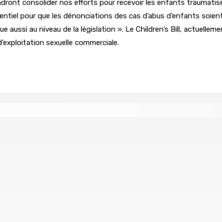
endront consolider nos efforts pour recevoir les enfants traumati
entiel pour que les dénonciations des cas d’abus d’enfants soient 
ue aussi au niveau de la législation ». Le Children’s Bill, actuelle
’exploitation sexuelle commerciale.
éan Indien | Saisie de 157,5 kg de drogue : L’ex-JM prend ses
Août 2026 11h49
 à la plage
Échiquier politique | Changing of Guards — 
7 Août 2026 11h11
ial de USD 680 M du gouvernement indien