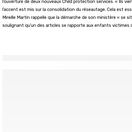
l’ouverture de deux nouveaux Child protection services. « Ils vi
l’accent est mis sur la consolidation du réseautage. Cela est ess
Mireille Martin rappelle que la démarche de son ministère « se sit
soulignant qu’un des articles se rapporte aux enfants victimes d
Partager
EN CONTINU
↻
Franco Quirin : « Une position de stricte neutralité »
Oc
7 Août 2026 12h00
7 
BALACLAVA : Enquête après la découverte d’un corps calciné
7 Août 2026 11h21
AUTOROUTE M4 | Projet évalué à Rs 10 milliards Prêt spéc