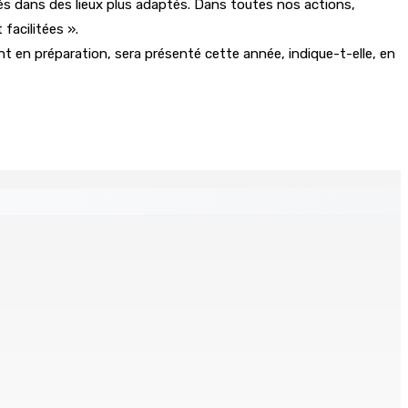
sés dans des lieux plus adaptés. Dans toutes nos actions,
facilitées ».
ment en préparation, sera présenté cette année, indique-t-elle, en
 distances de la SUV et du gandia
Chetan Baboolall, nouveau leader de l’opposition