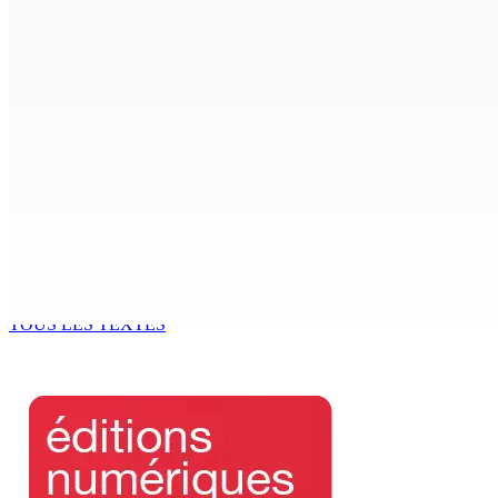
7 Août 2026 11h00
CORPS PARA-PUBLICS EDB : Rs 850 000 par mois à Ramdaurs
7 Août 2026 10h00
Région : Stéphanie Anquetil admise à l’African Academy for
7 Août 2026 08h00
Réforme des pensions | En vue de la promulgation La PKS
7 Août 2026 07h00
TOUS LES TEXTES