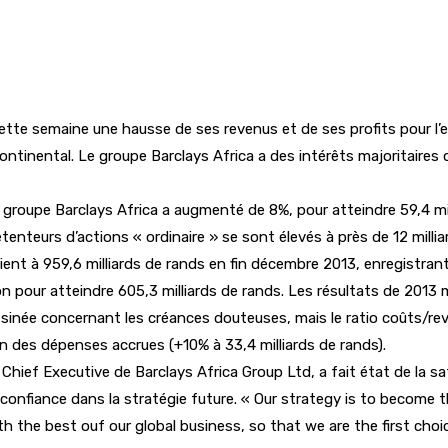
ette semaine une hausse de ses revenus et de ses profits pour l’ex
ontinental. Le groupe Barclays Africa a des intérêts majoritaires
u groupe Barclays Africa a augmenté de 8%, pour atteindre 59,4 mill
étenteurs d’actions « ordinaire » se sont élevés à près de 12 milli
ent à 959,6 milliards de rands en fin décembre 2013, enregistran
pour atteindre 605,3 milliards de rands. Les résultats de 2013 mon
inée concernant les créances douteuses, mais le ratio coûts/revenu
on des dépenses accrues (+10% à 33,4 milliards de rands).
hief Executive de Barclays Africa Group Ltd, a fait état de la sat
 confiance dans la stratégie future. « Our strategy is to become
th the best ouf our global business, so that we are the first ch