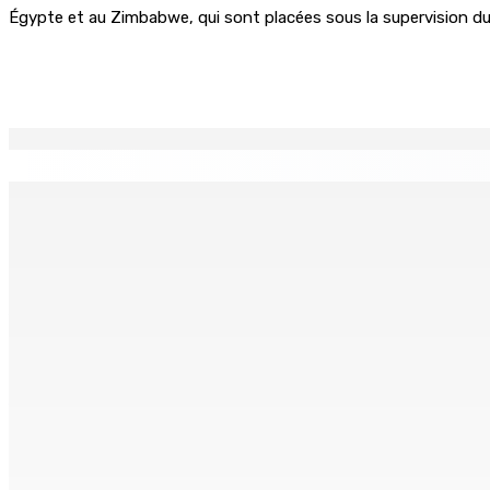
Égypte et au Zimbabwe, qui sont placées sous la supervision du
Partager
EN CONTINU
↻
Port-Louis : Un jeune vend de la drogue près du Marché Cen
6 Août 2026 18h00
Adrien Duval a démissionné de ses fonctions d’Opposition 
6 Août 2026 17h52
Antananarivo : 27e Foire internationale de l’économie rural
6 Août 2026 16h00
Enquête de l’ADSU : la première audition de Véronique Leu-