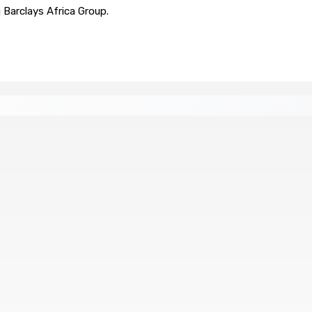
 Barclays Africa Group.
tral
Un passager mauricien décède à bord d’un vol d’Air
6 Août 2026 17h56
Whip et de président du Public Accounts Committee (PAC)
e
Secteur immobilier :Une réflexion autour des prêts des
6 Août 2026 16h00
Govind a duré environ six heures au QG de l’ADSU de Rose-Hil