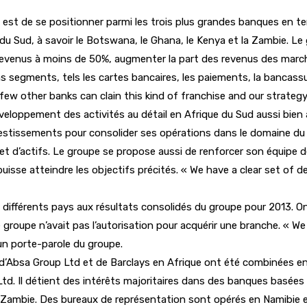
s est de se positionner parmi les trois plus grandes banques en 
u Sud, à savoir le Botswana, le Ghana, le Kenya et la Zambie. L
/revenus à moins de 50%, augmenter la part des revenus des march
ns segments, tels les cartes bancaires, les paiements, la bancassu
y few other banks can clain this kind of franchise and our strateg
veloppement des activités au détail en Afrique du Sud aussi bien 
nvestissements pour consolider ses opérations dans le domaine d
 et d’actifs. Le groupe se propose aussi de renforcer son équipe
uisse atteindre les objectifs précités. « We have a clear set of de
es différents pays aux résultats consolidés du groupe pour 2013. 
groupe n’avait pas l’autorisation pour acquérir une branche. « We 
 un porte-parole du groupe.
d’Absa Group Ltd et de Barclays en Afrique ont été combinées en 
 Ltd. Il détient des intérêts majoritaires dans des banques basée
Zambie. Des bureaux de représentation sont opérés en Namibie et