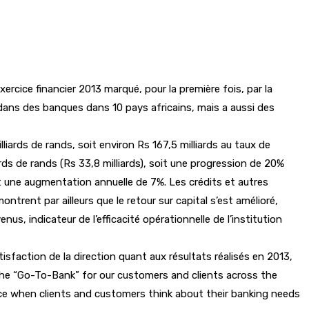
ercice financier 2013 marqué, pour la première fois, par la
 dans des banques dans 10 pays africains, mais a aussi des
iards de rands, soit environ Rs 167,5 milliards au taux de
ards de rands (Rs 33,8 milliards), soit une progression de 20%
t une augmentation annuelle de 7%. Les crédits et autres
trent par ailleurs que le retour sur capital s’est amélioré,
s, indicateur de l’efficacité opérationnelle de l’institution
isfaction de la direction quant aux résultats réalisés en 2013,
 the “Go-To-Bank” for our customers and clients across the
oice when clients and customers think about their banking needs