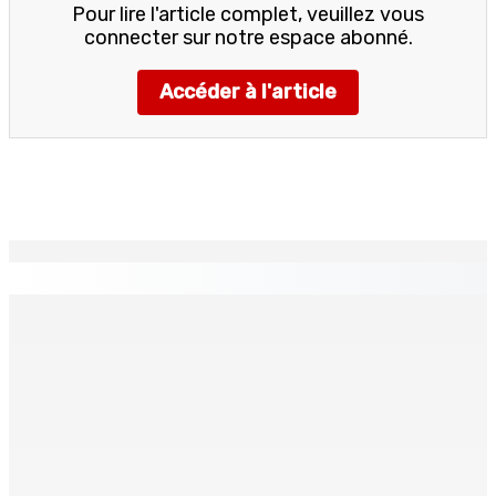
Pour lire l'article complet, veuillez vous
connecter sur notre espace abonné.
Accéder à l'article
EN CONTINU
↻
TPLink Open Day :MT récompensée pour l’innovation en
matière de wi-fi résidentiel
7 Août 2026 19h00
Fléaux sociaux | Conseil des Religions : Mobilisation
nationale en faveur de l’éducation civique et des
valeurs citoyennes