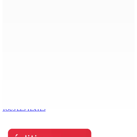
CIMETIÈRE DE BOIS-MARCHAND : Une inconnue inhumée
plus d’un an après son décès dans un accident
7 Août 2026 15h00
Beyond Westminster: The Sydney Pierre episode and
Mauritius’ Second Constitutional Conversation
7 Août 2026 15h00
Franco Quirin : « Une position de stricte neutralité »
7 Août 2026 12h00
Océan Indien | Saisie de 157,5 kg de drogue : L’ex-JM
prend ses distances de la SUV et du gandia
7 Août 2026 11h49
TOUS LES TEXTES