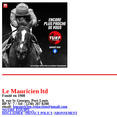
Le Mauricien ltd
Fondé en 1908
8, rue St Georges, Port Louis
BP N° 7 / Tel : (230) 207 8200
email:
lemauricien.redaction@gmail.com
NOTRE ÉQUIPE →
DISCLAIMER
/
PRIVACY POLICY
/
ABONNEMENT