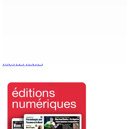
MONDE ESTUDIANTIN | Municipalité de Port-Louis —
NAFCO : Concours national de débat prévu le jeudi 13
6 Août 2026 14h00
Kugan Parapen, Junior Minister à la Sécurité sociale «
Le processus de décolonisation est toujours inachevé
»
6 Août 2026 13h00
TOUS LES TEXTES