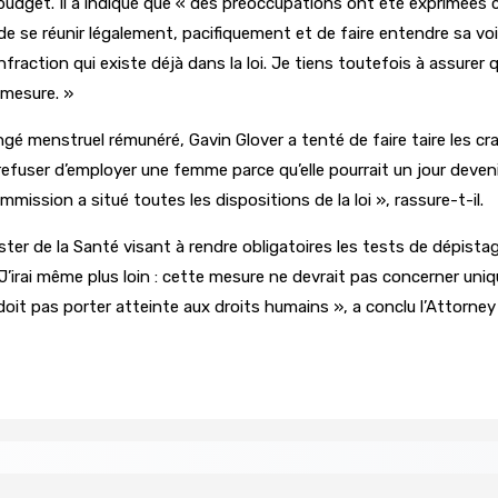
 budget. Il a indiqué que « des préoccupations ont été exprimées
de se réunir légalement, pacifiquement et de faire entendre sa voi
fraction qui existe déjà dans la loi. Je tiens toutefois à assure
 mesure. »
é menstruel rémunéré, Gavin Glover a tenté de faire taire les cr
user d’employer une femme parce qu’elle pourrait un jour devenir m
mission a situé toutes les dispositions de la loi », rassure-t-il.
ter de la Santé visant à rendre obligatoires les tests de dépistage
J’irai même plus loin : cette mesure ne devrait pas concerner uniq
oit pas porter atteinte aux droits humains », a conclu l’Attorney