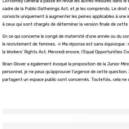
L’Attorney General a passé en revue les autres mesures dans le
cadre de la Public Gatherings Act, et je les comprends. Le droit 
consiste uniquement à augmenter les peines applicables à une in
à ceux qui sont chargés de déterminer la version finale de cette
En ce qui concerne le congé de maternité d’une année ou du cong
le recrutement de femmes. « Ma réponse est sans équivoque : ref
la Workers’ Rights Act. Mercredi encore, l’Equal Opportunities Com
Brian Glover a également évoqué la proposition de la Junior Minis
personnel, je ne peux qu’approuver l’urgence de cette question. 
partagent un espace public sont concernés. Toutefois, cela ne d
Partager
EN CONTINU
↻