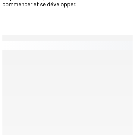
commencer et se développer.
EN CONTINU
↻
Port-Louis : Un jeune vend de la drogue près du
Marché Central
6 Août 2026 18h00
Un passager mauricien décède à bord d’un vol d’Air
Mauritius
6 Août 2026 17h56
Adrien Duval a démissionné de ses fonctions
d’Opposition Whip et de président du Public Accounts
Committee (PAC)