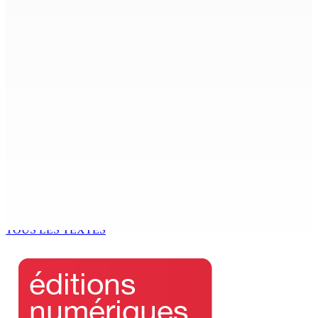
ACCESS TO JUSTICE IN MAURITIUS : If This Can Happen to
a Senior Counsel, What Does It Mean for Persons with
Disabilities?
6 Août 2026 15h00
MONDE ESTUDIANTIN | Municipalité de Port-Louis —
NAFCO : Concours national de débat prévu le jeudi 13
6 Août 2026 14h00
Kugan Parapen, Junior Minister à la Sécurité sociale «
Le processus de décolonisation est toujours inachevé
»
6 Août 2026 13h00
TOUS LES TEXTES