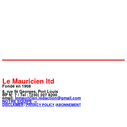
Le Mauricien ltd
Fondé en 1908
8, rue St Georges, Port Louis
BP N° 7 / Tel : (230) 207 8200
email:
lemauricien.redaction@gmail.com
NOTRE ÉQUIPE →
DISCLAIMER
/
PRIVACY POLICY
/
ABONNEMENT