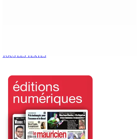
Échouages de mammifères marins : Un éléphant de mer
surveillé aux Salines, trois baleines à bec retrouvées
mortes au Sud
9 Août 2026 09h50
GM BUSINESS — Child Beyond Control : Un cadre
législatif plus efficace en préparation
9 Août 2026 09h00
TOUS LES TEXTES