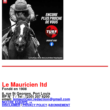
Le Mauricien ltd
Fondé en 1908
8, rue St Georges, Port Louis
BP N° 7 / Tel : (230) 207 8200
email:
lemauricien.redaction@gmail.com
NOTRE ÉQUIPE →
DISCLAIMER
/
PRIVACY POLICY
/
ABONNEMENT